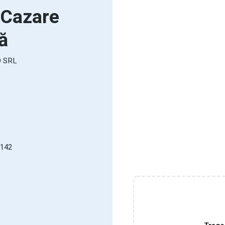
 Cazare
ă
 SRL
 142