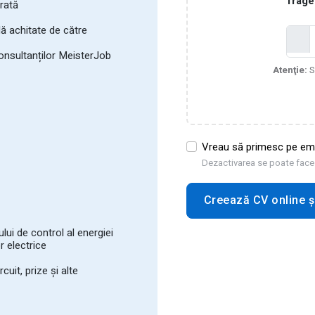
Trage 
rată
lă achitate de către
consultanților MeisterJob
Atenţie:
S
Vreau să primesc pe email
Dezactivarea se poate face d
Creează CV online și
ului de control al energiei
r electrice
cuit, prize și alte