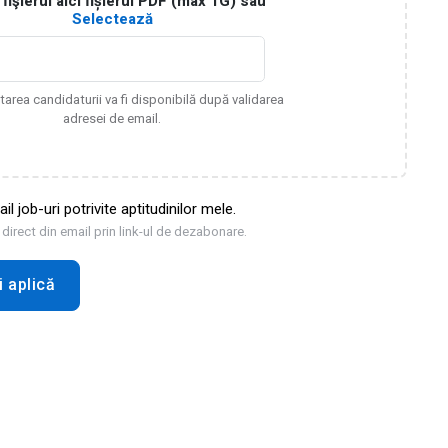
fişierul aici fișierul PDF (max 1G) sau
Selectează
tarea candidaturii va fi disponibilă după validarea
adresei de email.
 job-uri potrivite aptitudinilor mele.
irect din email prin link-ul de dezabonare.
 aplică