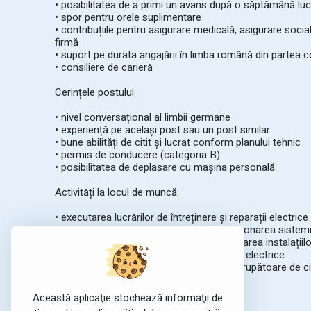
• posibilitatea de a primi un avans după o săptămână luc
• spor pentru orele suplimentare
• contribuțiile pentru asigurare medicală, asigurare socia
firmă
• suport pe durata angajării în limba română din partea 
• consiliere de carieră
Cerințele postului:
• nivel conversațional al limbii germane
• experiență pe același post sau un post similar
• bune abilități de citit și lucrat conform planului tehnic
• permis de conducere (categoria B)
• posibilitatea de deplasare cu mașina personală
Activități la locul de muncă:
• executarea lucrărilor de întreținere și reparații electrice
• inspectarea instalațiilor electrice și gestionarea sistem
• executarea măsurătorilor pentru proiectarea instalațiilo
• repararea și întreținerea echipamentelor electrice
• instalarea de panouri de distribuție, întrerupătoare de cir
dispozitive electrice
Această aplicaţie stochează informaţii de
Cine suntem?