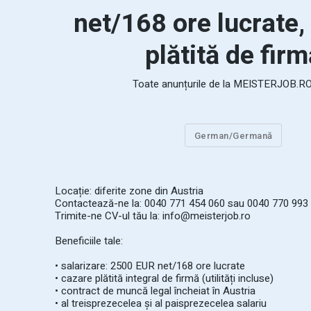
net/168 ore lucrate,
plătită de firm
Toate anunțurile de la
MEISTERJOB.RO
German/Germană
Locație: diferite zone din Austria
Contactează-ne la: 0040 771 454 060 sau 0040 770 993
Trimite-ne CV-ul tău la: info@meisterjob.ro
Beneficiile tale:
• salarizare: 2500 EUR net/168 ore lucrate
• cazare plătită integral de firmă (utilități incluse)
• contract de muncă legal încheiat în Austria
• al treisprezecelea și al paisprezecelea salariu