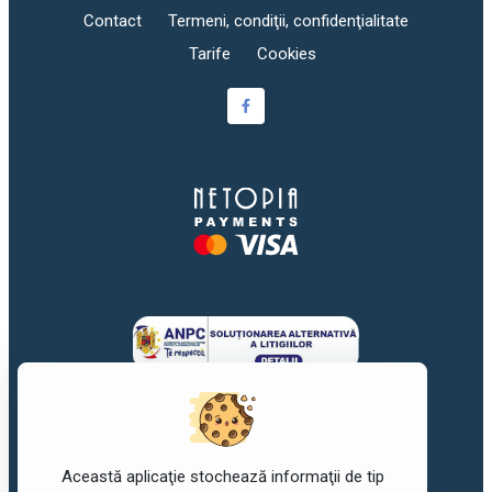
Contact
Termeni, condiţii, confidenţialitate
Tarife
Cookies
Această aplicaţie stochează informaţii de tip
©2017-2026
awork
. Toate drepturile rezervate.