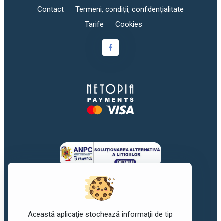
Contact
Termeni, condiţii, confidenţialitate
Tarife
Cookies
Această aplicaţie stochează informaţii de tip
©2017-2026
awork
. Toate drepturile rezervate.