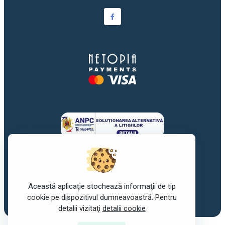
Această aplicaţie stochează informaţii de tip
©2017-2026
awork
. Toate drepturile rezervate.
cookie pe dispozitivul dumneavoastră. Pentru
detalii vizitaţi
detalii cookie