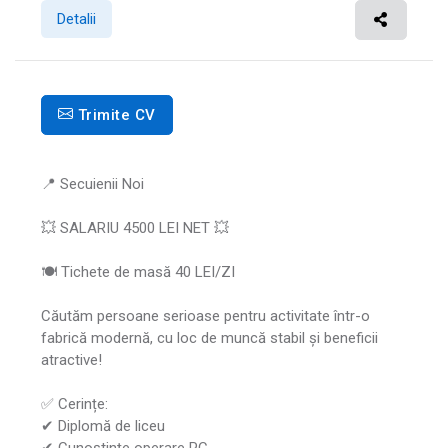
Detalii
Trimite CV
📍 Secuienii Noi
💥 SALARIU 4500 LEI NET 💥
🍽 Tichete de masă 40 LEI/ZI
Căutăm persoane serioase pentru activitate într-o
fabrică modernă, cu loc de muncă stabil și beneficii
atractive!
✅ Cerințe:
✔ Diplomă de liceu
✔ Cunoștințe operare PC