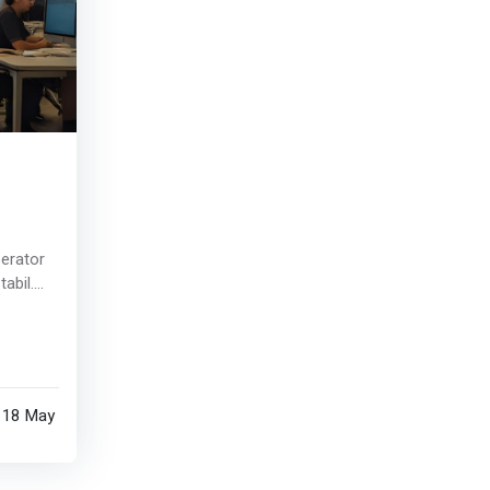
erator
tabil.
lor;
ducție;
or de
n 18 May
0–06:00;