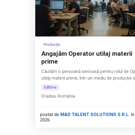
Producție
Angajăm Operator utilaj materii
prime
Căutăm o persoană serioasă pentru rolul de Op
utilaj materii prime, într-un mediu de producție s
🔹 Responsabilități principale:
fulltime
• pregătirea și dozarea aditivilor conform rețete
Oradea, România
• operarea utilajelor specifice procesului de pro
• respectarea procedurilor de lucru și a normel
siguranță.
postat de
M&D TALENT SOLUTIONS S.R.L.
î
🕒 Program de lucru:
2026
• luni – vineri;
• 3 schimburi: 06:00–14:00 / 14:00–22:00 / 22:0