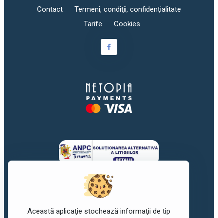
Contact
Termeni, condiţii, confidenţialitate
Tarife
Cookies
Această aplicaţie stochează informaţii de tip
©2017-2026
awork
. Toate drepturile rezervate.