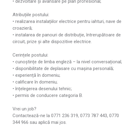
• dezvoltare și avansare pe plan profesional;
Atribuțiile postului:
• realizarea instalațiilor electrice pentru iahturi, nave de
croazieră;
• instalarea de panouri de distribuție, întrerupătoare de
circuit, prize și alte dispozitive electrice.
Cerințele postului:
• cunoștințe de limba engleză – la nivel conversațional;
• disponibilitate de deplasare cu mașina personală;
• experiență în domeniu;
• calificare în domeniu;
• înțelegerea desenului tehnic;
• permis de conducere categoria B.
Vrei un job?
Contactează-ne la 0771 236 319, 0773 787 443, 0770
344 966 sau aplică mai jos.