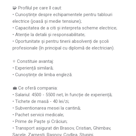
🧩 Profilul pe care îl caut:
• Cunoștințe despre echipamentele pentru tablouri
electrice (joasă și medie tensiune);
• Capacitatea de a citi și interpreta scheme electrice;
• Atenție la detalii și responsabilitate;
• Oportunitate și pentru tinerii absolvenți de școli
profesionale (în principal cu diplomă de electrician).
⭐ Constituie avantaj:
• Experiență similară;
• Cunoștințe de limba engleză.
💼 Ce oferă compania:
• Salariul: 4500 - 5500 net, în funcție de experiență;
• Tichete de masă - 40 lei/zi;
• Subventionarea mesei la cantină;
• Pachet servicii medicale;
• Prime de Paște și Crăciun;
• Transport asigurat din Brasov, Cristian, Ghimbav,
Sacele, Zarnesti, Rasnov, Codlea, Stupini;