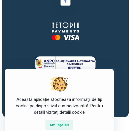
Această aplicaţie stochează informaţii de tip
©2017-2026
awork
. Toate drepturile rezervate.
cookie pe dispozitivul dumneavoastră. Pentru
detalii vizitaţi
detalii cookie
Am înţeles