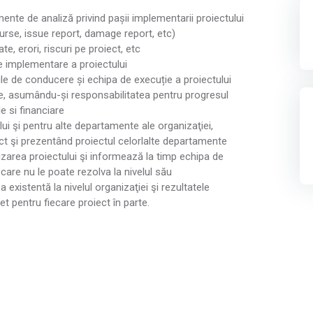
te de analiză privind pașii implementarii proiectului
surse, issue report, damage report, etc)
, erori, riscuri pe proiect, etc
 implementare a proiectului
rile de conducere și echipa de execuție a proiectului
, asumându-și responsabilitatea pentru progresul
e si financiare
lui şi pentru alte departamente ale organizaţiei,
ect şi prezentând proiectul celorlalte departamente
izarea proiectului şi informează la timp echipa de
re nu le poate rezolva la nivelul său
 existentă la nivelul organizaţiei şi rezultatele
t pentru fiecare proiect în parte.