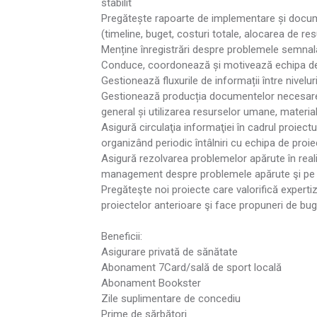
stabilit
Pregătește rapoarte de implementare și documen
(timeline, buget, costuri totale, alocarea de re
Menține înregistrări despre problemele semnalate
Conduce, coordonează și motivează echipa de
Gestionează fluxurile de informații între nivelu
Gestionează producția documentelor necesare
general și utilizarea resurselor umane, material
Asigură circulaţia informaţiei în cadrul proiectu
organizând periodic întâlniri cu echipa de proi
Asigură rezolvarea problemelor apărute în real
management despre problemele apărute şi pe ca
Pregăteşte noi proiecte care valorifică expertiza
proiectelor anterioare şi face propuneri de buge
Beneficii:
Asigurare privată de sănătate
Abonament 7Card/sală de sport locală
Abonament Bookster
Zile suplimentare de concediu
Prime de sărbători