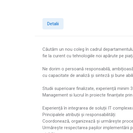
Detalii
Căutăm un nou coleg în cadrul departamentului d
fie la curent cu tehnologiile noi apărute pe piaț
Ne dorim o persoană responsabilă, ambițioasă, cu
cu capacitate de analiză și sinteză și bune abi
Studii superioare finalizate, experiență minim 3 
Management si lucrul în proiecte finanțate prin
Experiență în integrarea de soluții IT complexe/
Principalele atribuții și responsabilități:
Coordonează, organizează și urmărește proces
Urmărește respectarea pașilor implementării pro