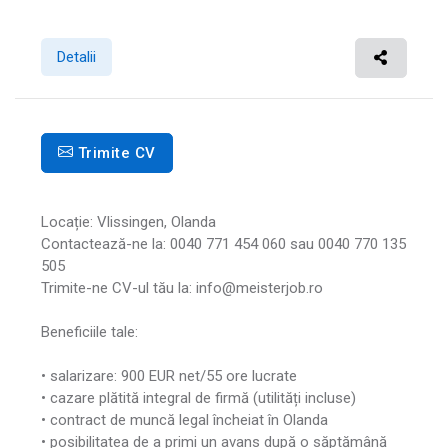
Detalii
Trimite CV
Locație: Vlissingen, Olanda
Contactează-ne la: 0040 771 454 060 sau 0040 770 135
505
Trimite-ne CV-ul tău la: info@meisterjob.ro
Beneficiile tale:
• salarizare: 900 EUR net/55 ore lucrate
• cazare plătită integral de firmă (utilități incluse)
• contract de muncă legal încheiat în Olanda
• posibilitatea de a primi un avans după o săptămână