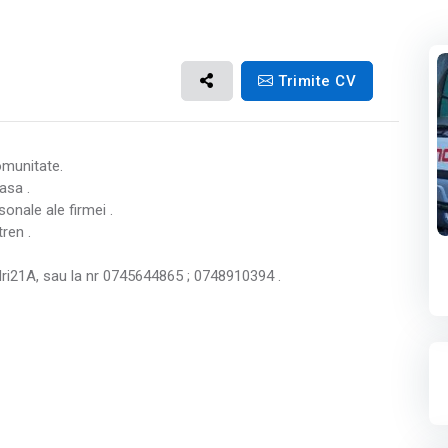
Trimite CV
omunitate.
asa .
onale ale firmei .
tren .
sandri21A, sau la nr 0745644865 ; 0748910394 .