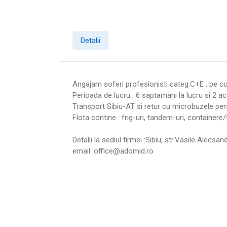
Detalii
Angajam soferi profesionisti categ.C+E , pe c
Perioada de lucru ; 6 saptamani la lucru si 2 ac
Transport Sibiu-AT si retur cu microbuzele pers
Flota contine : frig-uri, tandem-uri, containere/
Detalii la sediul firmei :Sibiu, str.Vasile Alec
email :office@adomid.ro