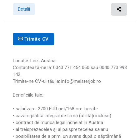
Detalii
Trimite CV
Locație: Linz, Austria
Contactează-ne la: 0040 771 454 060 sau 0040 770 993
142
Trimite-ne CV-ul tău la: info@meisterjob.ro
Beneficiile tale:
• salarizare: 2700 EUR net/168 ore lucrate
• cazare plătită integral de firmă (utilități incluse)
• contract de muncă legal încheiat în Austria
• al treisprezecelea și al paisprezecelea salariu
• posibilitatea de a primi un avans după o săptămână