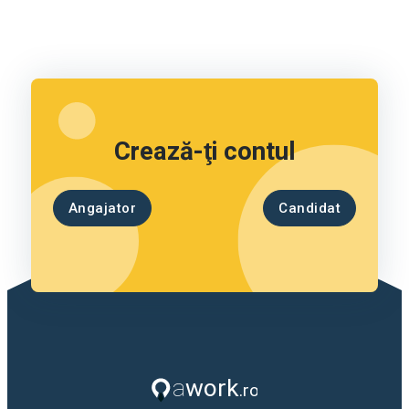
Crează-ţi contul
Angajator
Candidat