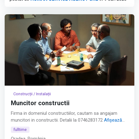
cu 2-3 ani experiență în circuite, testare sau design
electronic.
Afișează tot
Construcții / Instalații
Muncitor constructii
Firma in domeniul constructiilor, cautam sa angajam
muncitori in constructii. Detalii la 0746283172
Afișează
tot
fulltime
Oradea, România