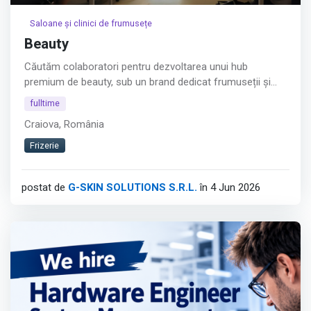
Saloane și clinici de frumusețe
Beauty
Căutăm colaboratori pentru dezvoltarea unui hub
premium de beauty, sub un brand dedicat frumuseții și
esteticii!
fulltime
Punem la dispoziție posturi de lucru într-un spațiu
Craiova, România
modern, elegant și profesionist, destinat specialiștilor
care își doresc să crească și să se dezvolte alături de un
Frizerie
concept premium.
Afișează tot
postat de
G-SKIN SOLUTIONS S.R.L.
în 4 Jun 2026