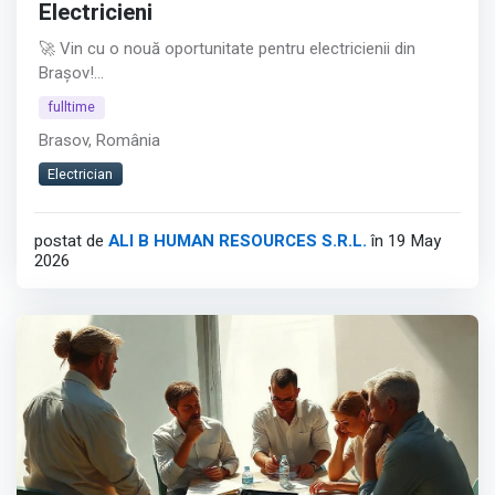
Electricieni
🚀 Vin cu o nouă oportunitate pentru electricienii din
Brașov!
fulltime
Pentru unul dintre clienții mei, sunt în căutarea unui
Brasov, România
Electrician Tablotier - un rol esențial în zona de producție
echipamente electrice.
Electrician
📌 Programul de lucru: schimbul 1 (6:30 – 14:45 ).
postat de
ALI B HUMAN RESOURCES S.R.L.
în 19 May
2026
🎯 Ce vei face:
• Asamblarea și echiparea tablourilor electrice conform
documentației tehnice;
• Cablarea și montarea aparatajului;
Afișează tot