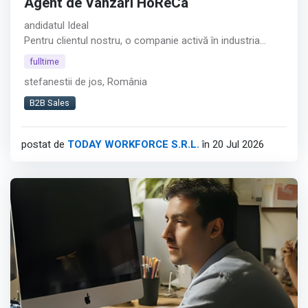
Agent de Vânzări HoReCa
andidatul Ideal
Pentru clientul nostru, o companie activă în industria
alimentară, recrutăm un Agent de Vânzări HoReCa
fulltime
orientat către dezvoltarea relațiilor comerciale și
stefanestii de jos, România
creșterea vânzărilor în zona restaurantelor, cafenelelor și
altor locații HoReCa din București.︇︃︅︎︃︊︉︎​️︀︆︋​︁︁️︀​︋️︎︌​️︊︊︆︅︃︋︋︊︃︌︍
B2B Sales
Afișează tot
postat de
TODAY WORKFORCE S.R.L.
în 20 Jul 2026