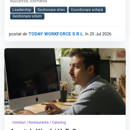
Bucuresti, România
service eficient intr-un mediu cu volum mare de clienti.︇︃︅︎︃︊︉︎​️︀︆︋​︁︁️︀​︋️︎︌​️︊︊︆︅︃︋︋︊︃︌︍
Leadership
Gestionare stres
Coordonare echipă
Pozitia contribuie direct la organizarea echipei,
Gestionare volum
mentinerea standardelor culinare si livrarea preparatelor
corect gatite si la timp.
postat de
TODAY WORKFORCE S.R.L.
în 20 Jul 2026
Afișează tot
Hoteluri / Restaurante / Catering