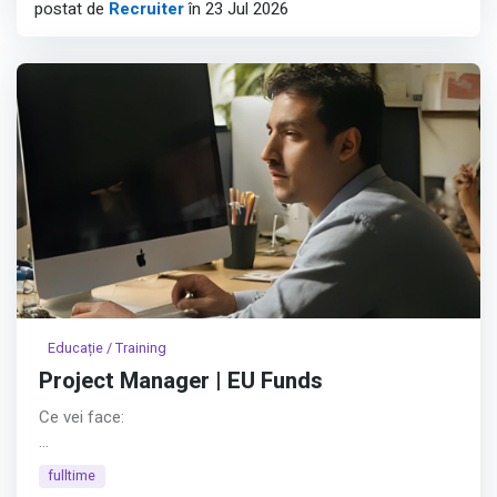
postat de
Recruiter
în 23 Jul 2026
Educație / Training
Project Manager | EU Funds
Ce vei face:
👥 Vei conduce echipa de proiect – vei coordona
fulltime
oamenii, vei delega sarcini clar și vei asigura alinierea