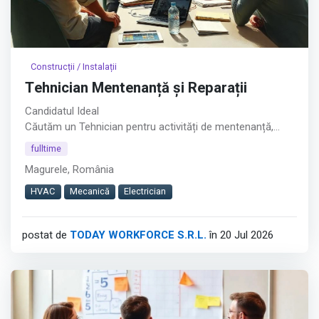
Construcții / Instalații
Tehnician Mentenanță și Reparații
Candidatul Ideal
Căutăm un Tehnician pentru activități de mentenanță,
reparații și montaj, într-un mediu de lucru dinamic, cu
fulltime
activitate atât în depozit, cât și la sediile clienților.︇︃︅︎︃︊︉︎​️︀︆︋​︁︁️︀​︋️︎︌​️︊︊︆︅︃︋︋︊︃︌︍
Magurele, România
Dacă ai experiență practică în domenii tehnice și îți place
HVAC
Mecanică
Electrician
să lucrezi pe teren, te invităm să aplici.
Cerințe
postat de
TODAY WORKFORCE S.R.L.
în 20 Jul 2026
Afișează tot