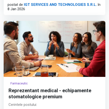
postat de
IGT SERVICES AND TECHNOLOGIES S.R.L.
în
Travel and High-Growth Tech sectors.
8 Jan 2026
Position Overview:
Afișează tot
Farmaceutic
Reprezentant medical - echipamente
stomatologice premium
Cerintele postului: