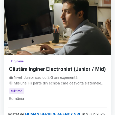
Inginerie
Căutăm Inginer Electronist (Junior / Mid)
💼 Nivel: Junior sau cu 2-3 ani experiență
🎯 Misiune: Fii parte din echipa care dezvoltă sistemele
electronice ale unora dintre cele mai precise aparaturi de
fulltime
măsură la nivel global.
România
Ce așteptăm de la tine: • Studii superioare în Electronică,
Telecomunicații, Automatizări sau domenii conexe.
• Poziție deschisă pentru juniori entuziaști sau specialiști
postat de
HUMAN SERVICE AGENCY SRL
în 9 Jun 2026