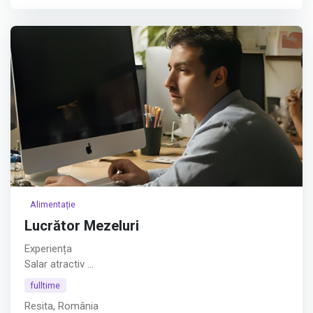
companiei.
Cerințe:
Afișează tot
Alimentație
Lucrător Mezeluri
Experiența
Salar atractiv
Afișează tot
fulltime
Resita, România