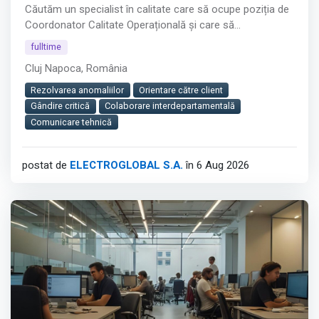
Căutăm un specialist în calitate care să ocupe poziția de
Coordonator Calitate Operațională și care să
construiască, real, un sistem de calitate în producția de
fulltime
tablouri electrice – prezent în fabrică, alături de echipele
Cluj Napoca, România
tehnice.
Rezolvarea anomaliilor
Orientare către client
Afișează tot
Gândire critică
Colaborare interdepartamentală
Comunicare tehnică
postat de
ELECTROGLOBAL S.A.
în 6 Aug 2026