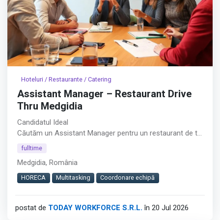
Hoteluri / Restaurante / Catering
Assistant Manager – Restaurant Drive
Thru Medgidia
Candidatul Ideal
Căutăm un Assistant Manager pentru un restaurant de tip
Drive Thru din Medgidia.︇︃︅︎︃︊︉︎​️︀︆︋​︁︁️︀​︋️︎︌​️︊︊︆︅︃︋︋︊︃︌︍
fulltime
Medgidia, România
Rolul este potrivit pentru persoane cu experiență în
coordonarea echipelor, care își doresc responsabilități
HORECA
Multitasking
Coordonare echipă
atât operaționale, cât și administrative.
postat de
TODAY WORKFORCE S.R.L.
în 20 Jul 2026
Cerințe
Afișează tot