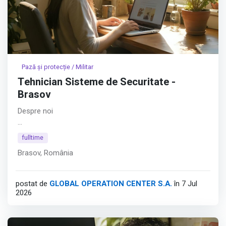
Pază și protecție / Militar
Tehnician Sisteme de Securitate -
Brasov
Despre noi
Hyperfy® aduce inovația în securitatea fizică. În ADN-ul
fulltime
Hyperfy® se regăsesc platformele software dezvoltate
Brasov, România
în întregime intern, cu obiectivul de a depăși limitările date
de soluțiile clasice bazate pe pază umană. Astfel,
compania consolidează securitatea fizică prin tehnologie.
postat de
GLOBAL OPERATION CENTER S.A.
în 7 Jul
2026
Afișează tot