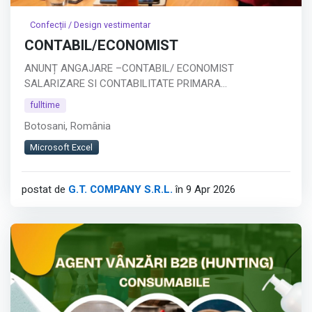
Confecții / Design vestimentar
CONTABIL/ECONOMIST
ANUNȚ ANGAJARE –CONTABIL/ ECONOMIST
SALARIZARE SI CONTABILITATE PRIMARA
Companie: SC GT COMPANY SRL BOTOSANI
fulltime
Tip job: Full-time
Botosani, România
Descrierea postului:
Căutăm un economist specializat în salarizare,
Microsoft Excel
responsabil de gestionarea completă a proceselor de
calcul salarial.
postat de
G.T. COMPANY S.R.L.
în 9 Apr 2026
Responsabilități principale:
Calculul salariilor, concediilor și indemnizațiilor
Întocmirea statelor de plată și a declarației D112
Calcularea și evidența tichetelor de masă
Afișează tot