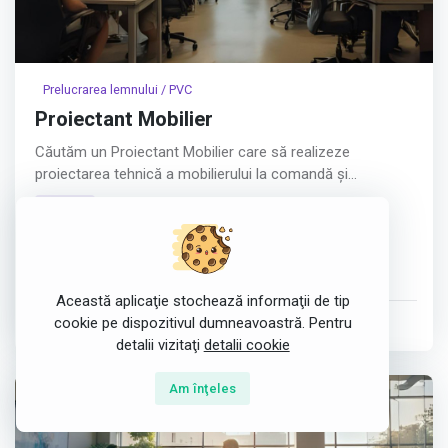
Prelucrarea lemnului / PVC
Proiectant Mobilier
Căutăm un Proiectant Mobilier care să realizeze
proiectarea tehnică a mobilierului la comandă și
pregătirea proiectelor pentru producție.
fulltime
Experiența anterioară în proiectarea de mobilier nu este
Craiova, România
obligatorie. Trainingul pentru utilizarea programului
Corpus și pentru procesele noastre de proiectare și
CAD
Învățare
Proiectare
producție va fi asigurat intern.
Această aplicaţie stochează informaţii de tip
Responsabilități:
cookie pe dispozitivul dumneavoastră. Pentru
postat de
DELEX MOBIPROD SRL
în 23 Jul 2026
detalii vizitaţi
detalii cookie
- Proiectarea tehnică a mobilierului la comandă în Corpus
Am înţeles
Afișează tot