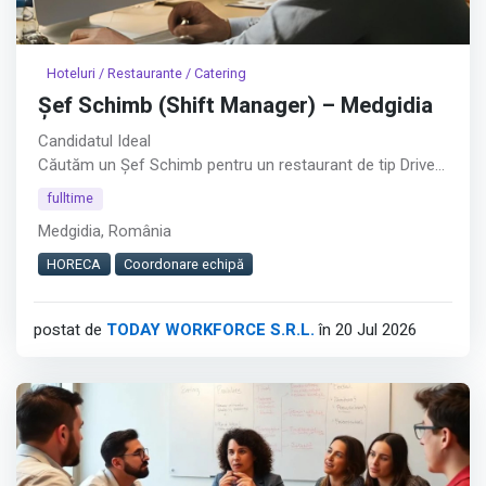
Hoteluri / Restaurante / Catering
Șef Schimb (Shift Manager) – Medgidia
Candidatul Ideal
Căutăm un Șef Schimb pentru un restaurant de tip Drive
Thru din Medgidia.︇︃︅︎︃︊︉︎​️︀︆︋​︁︁️︀​︋️︎︌​️︊︊︆︅︃︋︋︊︃︌︍
fulltime
Medgidia, România
Dacă ai experiență în coordonarea unei echipe și îți place
să lucrezi într-un mediu dinamic, te invităm să aplici.
HORECA
Coordonare echipă
Cerințe
postat de
TODAY WORKFORCE S.R.L.
în 20 Jul 2026
Experiență de minimum 2 luni în Fast Food / QSR sau
minimum 6 luni în retail alimentar;
Afișează tot