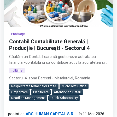
Producție
Contabil Contabilitate Generală |
Producție | București - Sectorul 4
Căutăm un Contabil care să gestioneze activitatea
financiar-contabilă și să contribuie activ la acuratețea și
buna funcționare a proceselor interne.
fulltime
Sectorul 4, zona Berceni - Metalurgiei, România
Rolul jobului:
Respectarea termenelor limită
Microsoft Office
Vei asigura evidența contabilă corectă și completă a
Organizare
Planificare
Attention to Detail
companiei, contribuind la acuratețea raportărilor
Deadline Management
Quick Adaptability
financiare și la buna relație cu autoritățile fiscale.
Este un rol cheie în departamentul Financiar-Contabil, cu
postat de
ABC HUMAN CAPITAL S.R.L.
în 11 Mar 2026
impact direct asupra stabilității și conformității