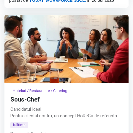
postat de
TODAY WORKFORCE S.R.L.
în 20 Jul 2026
Hoteluri / Restaurante / Catering
Sous-Chef
Candidatul Ideal
Pentru clientul nostru, un concept HoReCa de referinta
din Bucuresti – (Piata Presei), recrutam Sous-Chef cu rol
fulltime
operational in coordonarea bucatariei si asigurarea unui