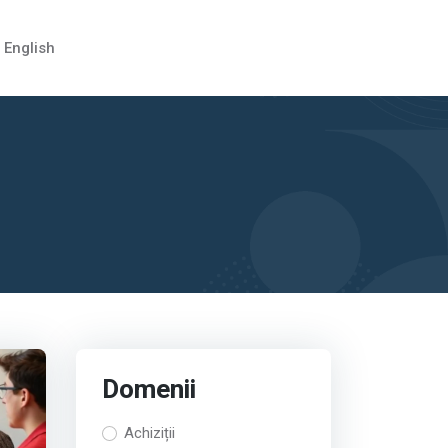
English
Domenii
Achiziții