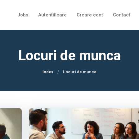
Jobs
Autentificare
Creare cont
Contact
Locuri de munca
Index
Locuri de munca