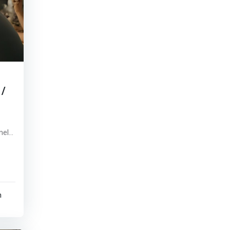
 /
mele
uri
enii
n
 sau