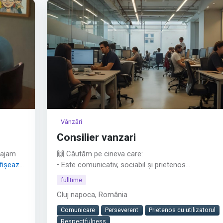
Afișează tot
Vânzări
Consilier vanzari
gajam
🙌 Căutăm pe cineva care:
fișează
• Este comunicativ, sociabil și prietenos
• Are o atitudine pozitivă
fulltime
• Este serios, respectuos și implicat
Cluj napoca, România
• Îi place să lucreze cu oamenii
• Vrea să ofere clienților o experiență premium
Comunicare
Perseverent
Prietenos cu utilizatorul
• Experiența în vânzări nu este obligatorie, dar
Respectfulness