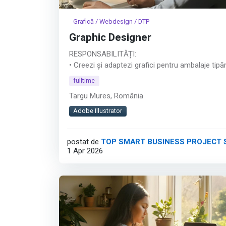
Grafică / Webdesign / DTP
Graphic Designer
RESPONSABILITĂȚI:
• Creezi și adaptezi grafici pentru ambalaje tipăr
flexografie
fulltime
• Pregătești fișiere corecte pentru producție (p
Targu Mures, România
• Colaborezi cu echipele de producție și cu clien
• Gestionezi mai multe proiecte și respecți ter
Adobe Illustrator
limită
postat de
TOP SMART BUSINESS PROJECT S
DETALII:
1 Apr 2026
• Echipamente și tehnologii avansate
• Salariu corect și competitiv, adaptat experiențe
• Mediu de lucru stabil, organizat și profesionist
Afișează tot