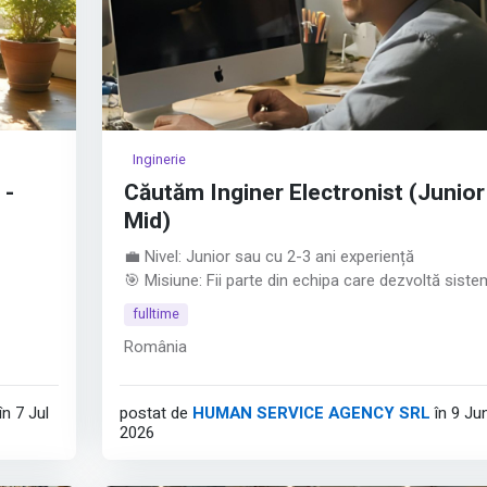
Inginerie
 -
Căutăm Inginer Electronist (Junior
Mid)
💼 Nivel: Junior sau cu 2-3 ani experiență
🎯 Misiune: Fii parte din echipa care dezvoltă siste
În ADN-
electronice ale unora dintre cele mai precise aparat
fulltime
de măsură la nivel global.
România
a depăși
Ce așteptăm de la tine: • Studii superioare în
ă
Electronică, Telecomunicații, Automatizări sau dom
atea
conexe.
în 7 Jul
postat de
HUMAN SERVICE AGENCY SRL
în 9 Ju
• Poziție deschisă pentru juniori entuziaști sau
2026
specialiști cu 2-3 ani experiență în circuite, testare
design electronic.