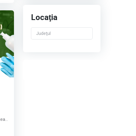
j;
Locaţia
țea