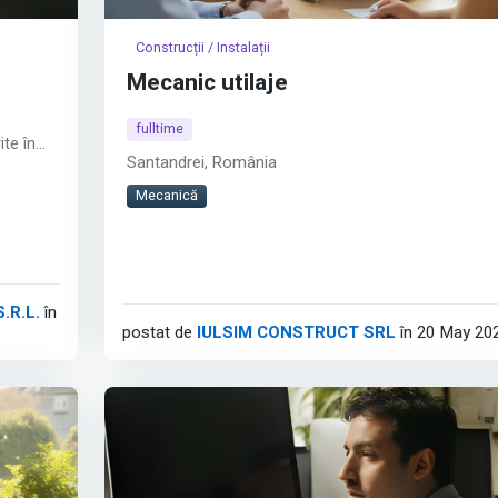
Construcții / Instalații
Mecanic utilaje
fulltime
ite în
Santandrei, România
repress)
Mecanică
ții
menele
.R.L.
în
postat de
IULSIM CONSTRUCT SRL
în 20 May 20
i tale