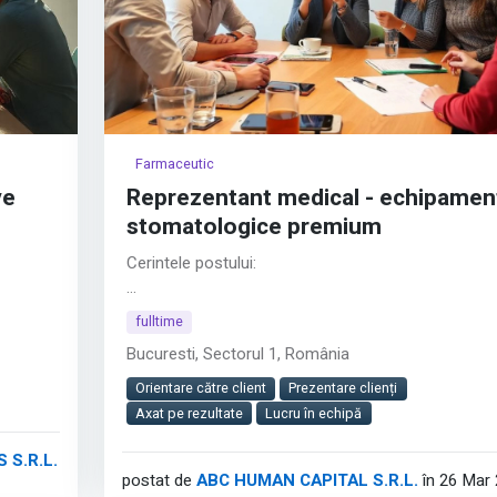
Farmaceutic
ve
Reprezentant medical - echipamen
stomatologice premium
Cerintele postului:
onizing
Studii superioare finalizate;
fulltime
wer of
Permis de conducere categoria B;
Bucuresti, Sectorul 1, România
st
Abilități excelente de vânzare, negociere și
nes
comunicare;
Orientare către client
Prezentare clienți
Abilități de prezentare și lucru în echipă, orientare 
Axat pe rezultate
Lucru în echipă
y
client și rezultate;
th Tech
Inițiativă și disponibilitate pentru activitate de teren;
 S.R.L.
postat de
ABC HUMAN CAPITAL S.R.L.
în 26 Mar
Cunoștințe IT: operare PC (MS Office);