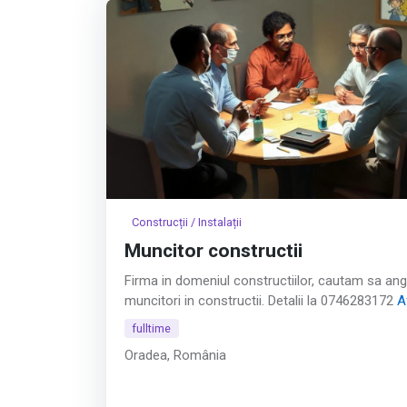
Construcții / Instalații
Muncitor constructii
Firma in domeniul constructiilor, cautam sa an
muncitori in constructii. Detalii la 0746283172
A
tot
fulltime
Oradea, România