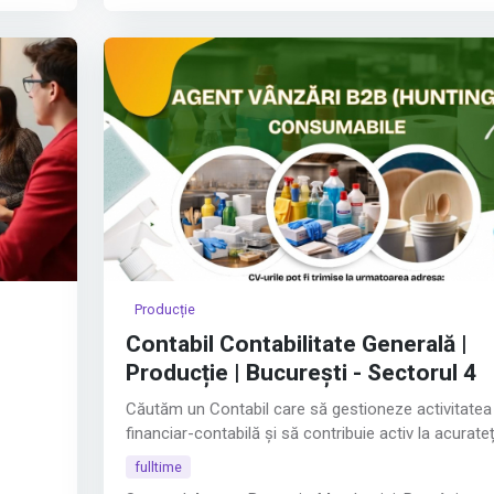
Experiența în domeniul medical reprezintă un avanta
Cunoașterea limbii engleze la nivel mediu–avansat.
Responsabilitățile jobului:
Afișează tot
Producție
Contabil Contabilitate Generală |
Producție | București - Sectorul 4
Căutăm un Contabil care să gestioneze activitatea
financiar-contabilă și să contribuie activ la acurate
și buna funcționare a proceselor interne.
fulltime