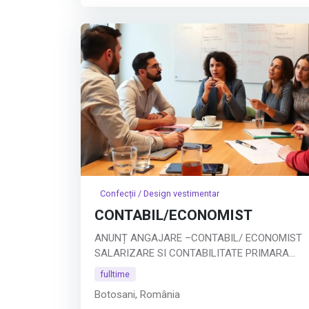
Position Overview:
Afișează tot
Confecții / Design vestimentar
CONTABIL/ECONOMIST
ANUNȚ ANGAJARE –CONTABIL/ ECONOMIST
SALARIZARE SI CONTABILITATE PRIMARA
Companie: SC GT COMPANY SRL BOTOSANI
fulltime
Tip job: Full-time
Botosani, România
Descrierea postului: