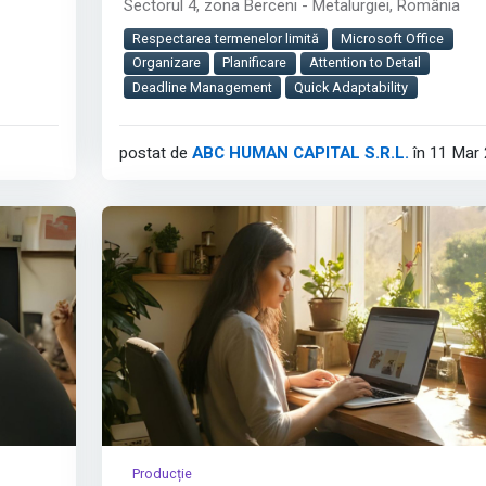
Sectorul 4, zona Berceni - Metalurgiei, România
Rolul jobului:
lor de
Respectarea termenelor limită
Microsoft Office
Vei asigura evidența contabilă corectă și completă
Organizare
Planificare
Attention to Detail
companiei, contribuind la acuratețea raportărilor
Deadline Management
Quick Adaptability
financiare și la buna relație cu autoritățile fiscale.
2
Este un rol cheie în departamentul Financiar-Contab
postat de
ABC HUMAN CAPITAL S.R.L.
în 11 Mar
cu impact direct asupra stabilității și conformității
companiei.
Cerințe:
Afișează tot
Producție