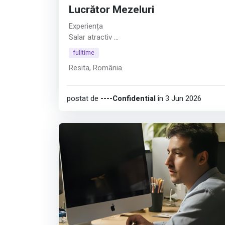
Lucrător Mezeluri
Experiența
Salar atractiv
Afișează tot
fulltime
Resita, România
postat de
----Confidential
în 3 Jun 2026