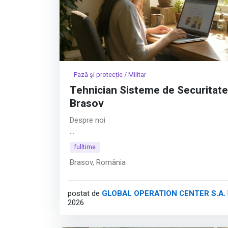
Pază și protecție / Militar
Tehnician Sisteme de Securitate
Brasov
Despre noi
Hyperfy® aduce inovația în securitatea fizică. 
fulltime
ul Hyperfy® se regăsesc platformele software
Brasov, România
dezvoltate în întregime intern, cu obiectivul de 
limitările date de soluțiile clasice bazate pe paz
umană. Astfel, compania consolidează securit
postat de
GLOBAL OPERATION CENTER S.A.
fizică prin tehnologie.
2026
Afișează tot