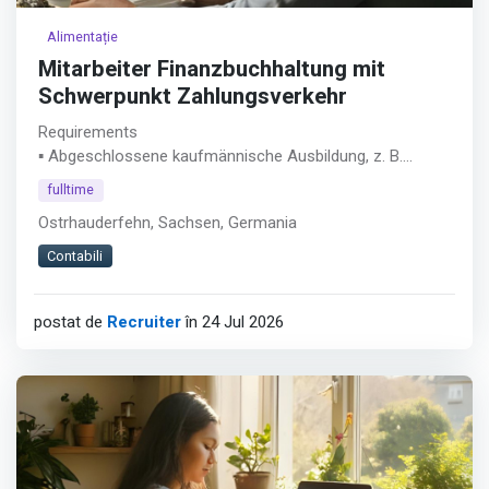
Alimentație
Mitarbeiter Finanzbuchhaltung mit
Schwerpunkt Zahlungsverkehr
Requirements
▪ Abgeschlossene kaufmännische Ausbildung, z. B.
Industriekaufmann/-frau, Bankkaufmann/-frau,
fulltime
Steuerfachangestellte/r oder vergleichbare Qualifikation
Ostrhauderfehn, Sachsen, Germania
▪ Mindestens 5 Jahre Berufserfahrung im Bereich
Finanzbuchhaltung, Zahlungsverkehr oder
Contabili
Rechnungswesen
▪ Sicherer Umgang mit Buchhaltungssoftware
postat de
Recruiter
în 24 Jul 2026
(idealerweise Addison, alternativ DATEV o. Ä.)
▪ Erfahrung mit Zahlungsverkehrssystemen
(vorzugsweise windata)
Afișează tot