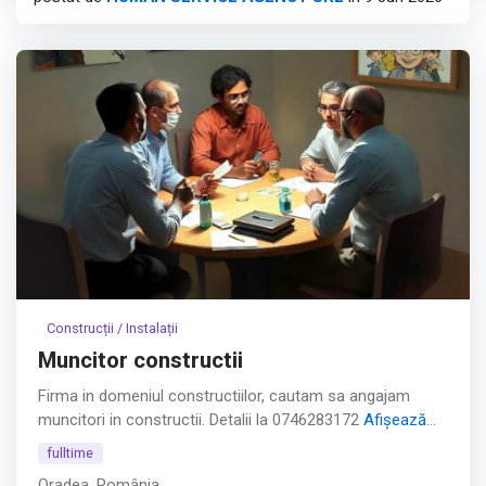
cu 2-3 ani experiență în circuite, testare sau design
electronic.
Afișează tot
Construcții / Instalații
Muncitor constructii
Firma in domeniul constructiilor, cautam sa angajam
muncitori in constructii. Detalii la 0746283172
Afișează
tot
fulltime
Oradea, România