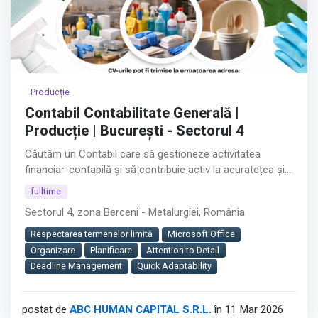
Producție
Contabil Contabilitate Generală |
Producție | București - Sectorul 4
Căutăm un Contabil care să gestioneze activitatea
financiar-contabilă și să contribuie activ la acuratețea și
buna funcționare a proceselor interne.
fulltime
Sectorul 4, zona Berceni - Metalurgiei, România
Rolul jobului:
Respectarea termenelor limită
Microsoft Office
Vei asigura evidența contabilă corectă și completă a
Organizare
Planificare
Attention to Detail
companiei, contribuind la acuratețea raportărilor
Deadline Management
Quick Adaptability
financiare și la buna relație cu autoritățile fiscale.
Este un rol cheie în departamentul Financiar-Contabil, cu
postat de
ABC HUMAN CAPITAL S.R.L.
în 11 Mar 2026
impact direct asupra stabilității și conformității