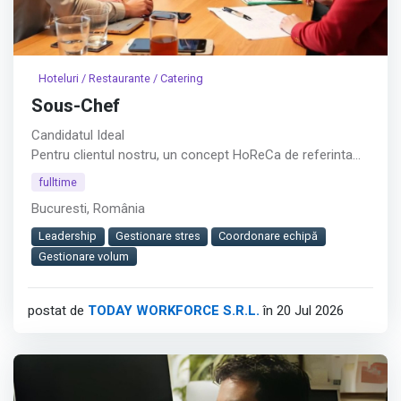
Hoteluri / Restaurante / Catering
Sous-Chef
Candidatul Ideal
Pentru clientul nostru, un concept HoReCa de referinta
din Bucuresti – (Piata Presei), recrutam Sous-Chef cu rol
fulltime
operational in coordonarea bucatariei si asigurarea unui
Bucuresti, România
service eficient intr-un mediu cu volum mare de clienti.︇︃︅︎︃︊︉︎​️︀︆︋​︁︁️︀​︋️︎︌​️︊︊︆︅︃︋︋︊︃︌︍
Leadership
Gestionare stres
Coordonare echipă
Pozitia contribuie direct la organizarea echipei,
Gestionare volum
mentinerea standardelor culinare si livrarea preparatelor
corect gatite si la timp.
postat de
TODAY WORKFORCE S.R.L.
în 20 Jul 2026
Afișează tot