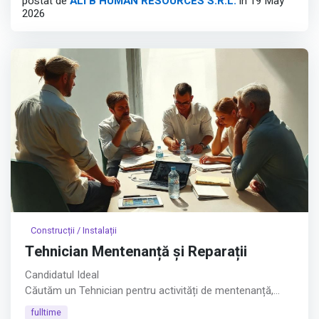
postat de
ALI B HUMAN RESOURCES S.R.L.
în 19 May
2026
🎯 Ce vei face:
• Asamblarea și echiparea tablourilor electrice conform
documentației tehnice;
• Cablarea și montarea aparatajului;
Afișează tot
Construcții / Instalații
Tehnician Mentenanță și Reparații
Candidatul Ideal
Căutăm un Tehnician pentru activități de mentenanță,
reparații și montaj, într-un mediu de lucru dinamic, cu
fulltime