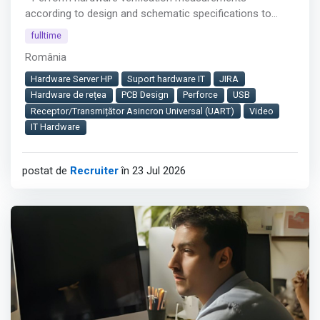
according to design and schematic specifications to
ensure functionality of infotainment systems
fulltime
- Conduct high-frequency measurements (up to 12 GHz
România
and potentially up to 25 GHz) on interfaces such as USB,
CAN, PCI, video, Ethernet, PCI Express, DDR3/DDR4
Hardware Server HP
Suport hardware IT
JIRA
memory using oscilloscopes
Hardware de rețea
PCB Design
Perforce
USB
- Develop, test, and verify analog and digital functional
Receptor/Transmițător Asincron Universal (UART)
Video
blocks, including power supplies, audio blocks, and
IT Hardware
MCU/SoC units within complex hardware architectures
Afișează tot
postat de
Recruiter
în 23 Jul 2026