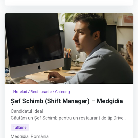
Hoteluri / Restaurante / Catering
Șef Schimb (Shift Manager) – Medgidia
Candidatul Ideal
Căutăm un Șef Schimb pentru un restaurant de tip Drive
Thru din Medgidia.︇︃︅︎︃︊︉︎​️︀︆︋​︁︁️︀​︋️︎︌​️︊︊︆︅︃︋︋︊︃︌︍
fulltime
Medgidia, România