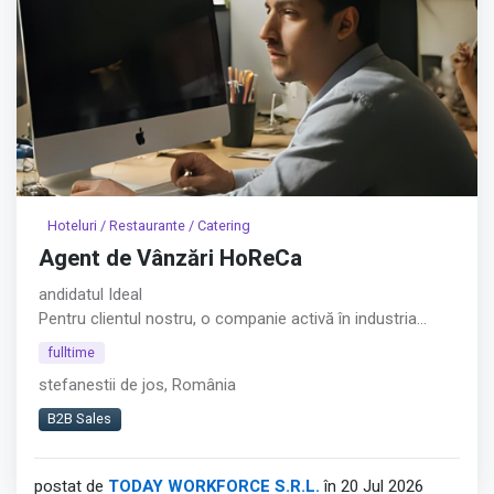
Hoteluri / Restaurante / Catering
Agent de Vânzări HoReCa
andidatul Ideal
Pentru clientul nostru, o companie activă în industria
alimentară, recrutăm un Agent de Vânzări HoReCa
fulltime
orientat către dezvoltarea relațiilor comerciale și
stefanestii de jos, România
creșterea vânzărilor în zona restaurantelor, cafenelelor și
altor locații HoReCa din București.︇︃︅︎︃︊︉︎​️︀︆︋​︁︁️︀​︋️︎︌​️︊︊︆︅︃︋︋︊︃︌︍
B2B Sales
Afișează tot
postat de
TODAY WORKFORCE S.R.L.
în 20 Jul 2026