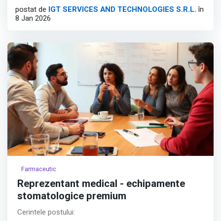
postat de
IGT SERVICES AND TECHNOLOGIES S.R.L.
în
Travel and High-Growth Tech sectors.
8 Jan 2026
Position Overview:
Afișează tot
Farmaceutic
Reprezentant medical - echipamente
stomatologice premium
Cerintele postului: