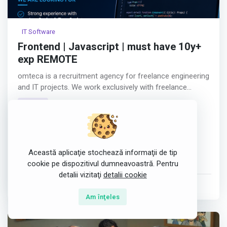
IT Software
Frontend | Javascript | must have 10y+
exp REMOTE
omteca is a recruitment agency for freelance engineering
and IT projects. We work exclusively with freelance
consultants and B2B contracts. We are based in
fulltime
Romania, have global clients and a global talent pool. We
România
manage the whole cycle of recruitment, hiring, contracts
and payments.
Developer
CSS
HTML5
JavaScript Frameworks
JavaScript Libraries
React.js
TypeScript
Această aplicaţie stochează informaţii de tip
This is a global project in the area of defense AI
Frontend Frameworks
cookie pe dispozitivul dumneavoastră. Pentru
technologies.
detalii vizitaţi
detalii cookie
postat de
Tech People Solutions
în 1 Aug 2026
JD Romteca: Responsibilities
Am înţeles
We are looking for several senior frontend Engineers with
more than 10 years experience.