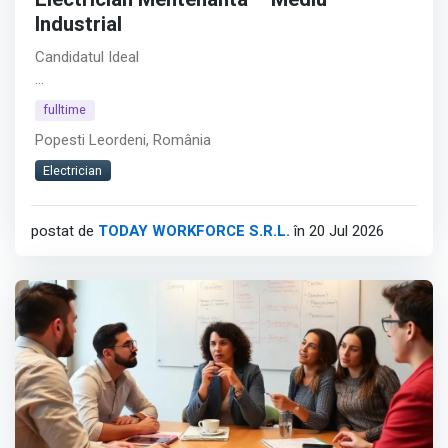
Electrician Mentenanta – Mediu
Industrial
Candidatul Ideal
Pentru clientul nostru, companie din zona industriala si
fulltime
productie, recrutam Electrician Mentenanta pentru
Popesti Leordeni, România
activitati de mentenanta preventiva si interventii electrice
asupra utilajelor si echipamentelor din productie.
Electrician
Afișează tot
postat de
TODAY WORKFORCE S.R.L.
în 20 Jul 2026