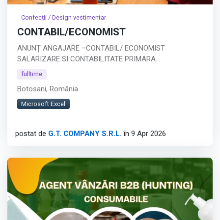
Confecții / Design vestimentar
CONTABIL/ECONOMIST
ANUNȚ ANGAJARE –CONTABIL/ ECONOMIST
SALARIZARE SI CONTABILITATE PRIMARA
Companie: SC GT COMPANY SRL BOTOSANI
fulltime
Tip job: Full-time
Botosani, România
Descrierea postului:
Căutăm un economist specializat în salarizare,
Microsoft Excel
responsabil de gestionarea completă a proceselor de
calcul salarial.
postat de
G.T. COMPANY S.R.L.
în 9 Apr 2026
Responsabilități principale:
Calculul salariilor, concediilor și indemnizațiilor
Întocmirea statelor de plată și a declarației D112
Calcularea și evidența tichetelor de masă
Afișează tot