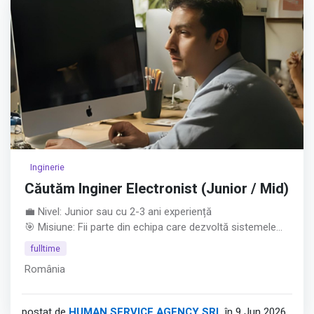
Inginerie
Căutăm Inginer Electronist (Junior / Mid)
💼 Nivel: Junior sau cu 2-3 ani experiență
🎯 Misiune: Fii parte din echipa care dezvoltă sistemele
electronice ale unora dintre cele mai precise aparaturi de
fulltime
măsură la nivel global.
România
Ce așteptăm de la tine: • Studii superioare în Electronică,
Telecomunicații, Automatizări sau domenii conexe.
• Poziție deschisă pentru juniori entuziaști sau specialiști
postat de
HUMAN SERVICE AGENCY SRL
în 9 Jun 2026