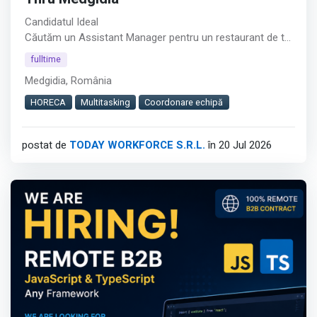
Candidatul Ideal
Căutăm un Assistant Manager pentru un restaurant de tip
Drive Thru din Medgidia.︇︃︅︎︃︊︉︎​️︀︆︋​︁︁️︀​︋️︎︌​️︊︊︆︅︃︋︋︊︃︌︍
fulltime
Medgidia, România
Rolul este potrivit pentru persoane cu experiență în
coordonarea echipelor, care își doresc responsabilități
HORECA
Multitasking
Coordonare echipă
atât operaționale, cât și administrative.
postat de
TODAY WORKFORCE S.R.L.
în 20 Jul 2026
Cerințe
Afișează tot