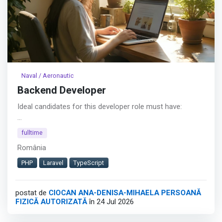
Naval / Aeronautic
Backend Developer
Ideal candidates for this developer role must have:
• Background in writing good and reliable applications
fulltime
România
• An appetite for technology and for delivering quality
software products
PHP
Laravel
TypeScript
• Curious about the business and the uses of
postat de
CIOCAN ANA-DENISA-MIHAELA PERSOANĂ
development work
FIZICĂ AUTORIZATĂ
în 24 Jul 2026
• A passion for building strong & qualitative software