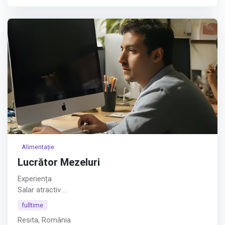
companiei.
Cerințe:
Afișează tot
Alimentație
Lucrător Mezeluri
Experiența
Salar atractiv
Afișează tot
fulltime
Resita, România