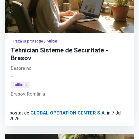
Pază și protecție / Militar
Tehnician Sisteme de Securitate -
Brasov
Despre noi
Hyperfy® aduce inovația în securitatea fizică. În ADN-ul
fulltime
Hyperfy® se regăsesc platformele software dezvoltate
Brasov, România
în întregime intern, cu obiectivul de a depăși limitările date
de soluțiile clasice bazate pe pază umană. Astfel,
compania consolidează securitatea fizică prin tehnologie.
postat de
GLOBAL OPERATION CENTER S.A.
în 7 Jul
2026
Afișează tot