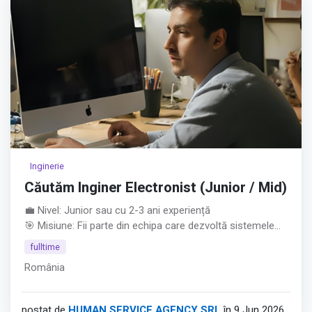
Inginerie
Căutăm Inginer Electronist (Junior / Mid)
💼 Nivel: Junior sau cu 2-3 ani experiență
🎯 Misiune: Fii parte din echipa care dezvoltă sistemele
electronice ale unora dintre cele mai precise aparaturi de
fulltime
măsură la nivel global.
România
Ce așteptăm de la tine: • Studii superioare în Electronică,
Telecomunicații, Automatizări sau domenii conexe.
• Poziție deschisă pentru juniori entuziaști sau specialiști
postat de
HUMAN SERVICE AGENCY SRL
în 9 Jun 2026