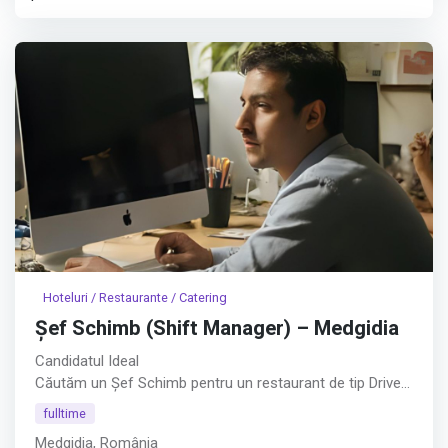
Hoteluri / Restaurante / Catering
Șef Schimb (Shift Manager) – Medgidia
Candidatul Ideal
Căutăm un Șef Schimb pentru un restaurant de tip Drive
Thru din Medgidia.︇︃︅︎︃︊︉︎​️︀︆︋​︁︁️︀​︋️︎︌​️︊︊︆︅︃︋︋︊︃︌︍
fulltime
Medgidia, România