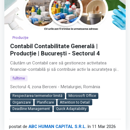
Producție
Contabil Contabilitate Generală |
Producție | București - Sectorul 4
Căutăm un Contabil care să gestioneze activitatea
financiar-contabilă și să contribuie activ la acuratețea și
buna funcționare a proceselor interne.
fulltime
Sectorul 4, zona Berceni - Metalurgiei, România
Rolul jobului:
Respectarea termenelor limită
Microsoft Office
Vei asigura evidența contabilă corectă și completă a
Organizare
Planificare
Attention to Detail
companiei, contribuind la acuratețea raportărilor
Deadline Management
Quick Adaptability
financiare și la buna relație cu autoritățile fiscale.
Este un rol cheie în departamentul Financiar-Contabil, cu
postat de
ABC HUMAN CAPITAL S.R.L.
în 11 Mar 2026
impact direct asupra stabilității și conformității