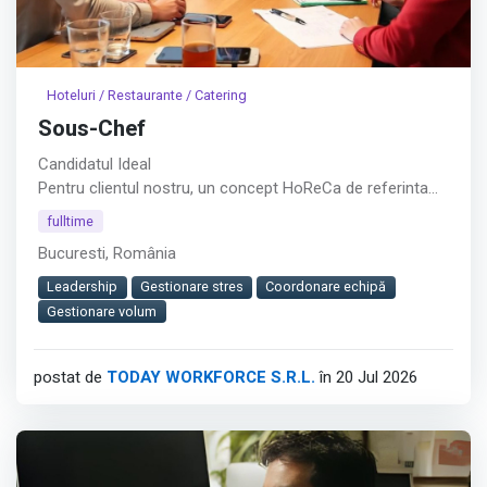
Hoteluri / Restaurante / Catering
Sous-Chef
Candidatul Ideal
Pentru clientul nostru, un concept HoReCa de referinta
din Bucuresti – (Piata Presei), recrutam Sous-Chef cu rol
fulltime
operational in coordonarea bucatariei si asigurarea unui
Bucuresti, România
service eficient intr-un mediu cu volum mare de clienti.︇︃︅︎︃︊︉︎​️︀︆︋​︁︁️︀​︋️︎︌​️︊︊︆︅︃︋︋︊︃︌︍
Leadership
Gestionare stres
Coordonare echipă
Pozitia contribuie direct la organizarea echipei,
Gestionare volum
mentinerea standardelor culinare si livrarea preparatelor
corect gatite si la timp.
postat de
TODAY WORKFORCE S.R.L.
în 20 Jul 2026
Afișează tot