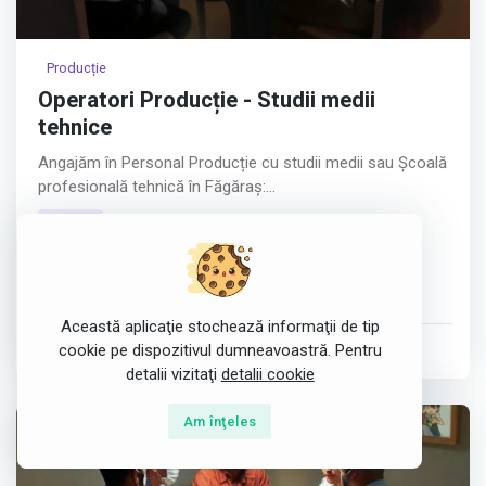
Producție
Operatori Producție - Studii medii
tehnice
Angajăm în Personal Producție cu studii medii sau Școală
profesională tehnică în Făgăraș:
fulltime
SUDORI ÎN POLIPROPILENĂ
Fagaras, România
OPERATORI PRODUCȚIE
OPERATORI CNC
Desen tehnic
Desen tehnic
Această aplicaţie stochează informaţii de tip
Cerințe:
postat de
KROWNLEX S.R.L.
în 26 Jun 2026
cookie pe dispozitivul dumneavoastră. Pentru
detalii vizitaţi
detalii cookie
Cunoștințe desen tehnic;
Studii medii/Școală profesională;
Am înţeles
Cunoștine utilizare instrumente de măsură;
Se oferă: