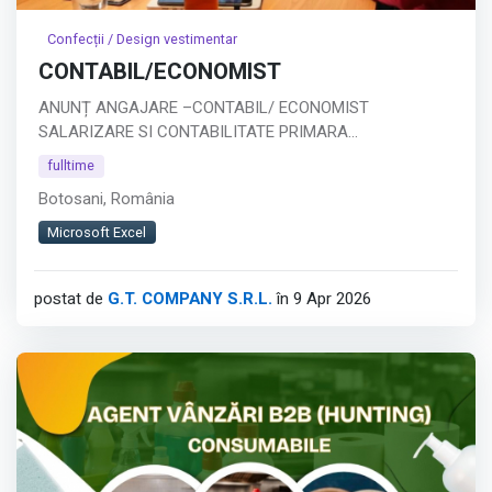
Confecții / Design vestimentar
CONTABIL/ECONOMIST
ANUNȚ ANGAJARE –CONTABIL/ ECONOMIST
SALARIZARE SI CONTABILITATE PRIMARA
Companie: SC GT COMPANY SRL BOTOSANI
fulltime
Tip job: Full-time
Botosani, România
Descrierea postului:
Căutăm un economist specializat în salarizare,
Microsoft Excel
responsabil de gestionarea completă a proceselor de
calcul salarial.
postat de
G.T. COMPANY S.R.L.
în 9 Apr 2026
Responsabilități principale:
Calculul salariilor, concediilor și indemnizațiilor
Întocmirea statelor de plată și a declarației D112
Calcularea și evidența tichetelor de masă
Afișează tot