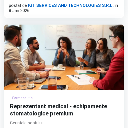
postat de
IGT SERVICES AND TECHNOLOGIES S.R.L.
în
Travel and High-Growth Tech sectors.
8 Jan 2026
Position Overview:
Afișează tot
Farmaceutic
Reprezentant medical - echipamente
stomatologice premium
Cerintele postului: