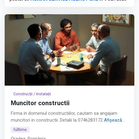
cu 2-3 ani experiență în circuite, testare sau design
electronic.
Afișează tot
Construcții / Instalații
Muncitor constructii
Firma in domeniul constructiilor, cautam sa angajam
muncitori in constructii. Detalii la 0746283172
Afișează
tot
fulltime
Oradea, România