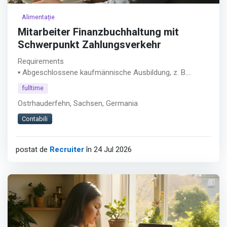
Alimentație
Mitarbeiter Finanzbuchhaltung mit
Schwerpunkt Zahlungsverkehr
Requirements
▪ Abgeschlossene kaufmännische Ausbildung, z. B.
Industriekaufmann/-frau, Bankkaufmann/-frau,
fulltime
Steuerfachangestellte/r oder vergleichbare Qualifikation
Ostrhauderfehn, Sachsen, Germania
▪ Mindestens 5 Jahre Berufserfahrung im Bereich
Finanzbuchhaltung, Zahlungsverkehr oder
Contabili
Rechnungswesen
▪ Sicherer Umgang mit Buchhaltungssoftware
postat de
Recruiter
în 24 Jul 2026
(idealerweise Addison, alternativ DATEV o. Ä.)
▪ Erfahrung mit Zahlungsverkehrssystemen
(vorzugsweise windata)
Afișează tot