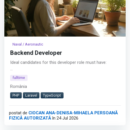
Naval / Aeronautic
Backend Developer
Ideal candidates for this developer role must have:
• Background in writing good and reliable applications
fulltime
România
• An appetite for technology and for delivering quality
software products
PHP
Laravel
TypeScript
• Curious about the business and the uses of
postat de
CIOCAN ANA-DENISA-MIHAELA PERSOANĂ
development work
FIZICĂ AUTORIZATĂ
în 24 Jul 2026
• A passion for building strong & qualitative software