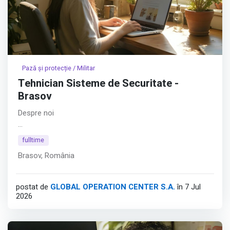
Pază și protecție / Militar
Tehnician Sisteme de Securitate -
Brasov
Despre noi
Hyperfy® aduce inovația în securitatea fizică. În ADN-ul
fulltime
Hyperfy® se regăsesc platformele software dezvoltate
Brasov, România
în întregime intern, cu obiectivul de a depăși limitările date
de soluțiile clasice bazate pe pază umană. Astfel,
compania consolidează securitatea fizică prin tehnologie.
postat de
GLOBAL OPERATION CENTER S.A.
în 7 Jul
2026
Afișează tot