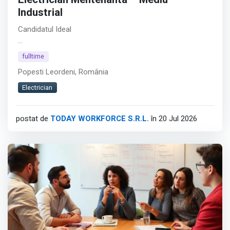
Electrician Mentenanta – Mediu
Industrial
Candidatul Ideal
Pentru clientul nostru, companie din zona industriala si
fulltime
productie, recrutam Electrician Mentenanta pentru
Popesti Leordeni, România
activitati de mentenanta preventiva si interventii electrice
asupra utilajelor si echipamentelor din productie.
Electrician
Afișează tot
postat de
TODAY WORKFORCE S.R.L.
în 20 Jul 2026