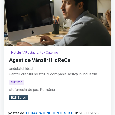
Hoteluri / Restaurante / Catering
Agent de Vânzări HoReCa
andidatul Ideal
Pentru clientul nostru, o companie activă în industria
alimentară, recrutăm un Agent de Vânzări HoReCa
fulltime
orientat către dezvoltarea relațiilor comerciale și
stefanestii de jos, România
creșterea vânzărilor în zona restaurantelor, cafenelelor și
altor locații HoReCa din București.︇︃︅︎︃︊︉︎​️︀︆︋​︁︁️︀​︋️︎︌​️︊︊︆︅︃︋︋︊︃︌︍
B2B Sales
Afișează tot
postat de
TODAY WORKFORCE S.R.L.
în 20 Jul 2026