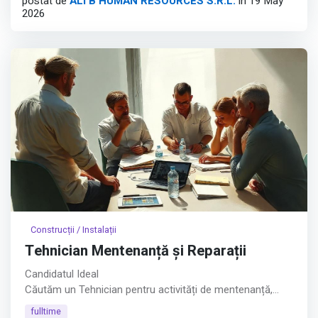
postat de
ALI B HUMAN RESOURCES S.R.L.
în 19 May
2026
🎯 Ce vei face:
• Asamblarea și echiparea tablourilor electrice conform
documentației tehnice;
• Cablarea și montarea aparatajului;
Afișează tot
Construcții / Instalații
Tehnician Mentenanță și Reparații
Candidatul Ideal
Căutăm un Tehnician pentru activități de mentenanță,
reparații și montaj, într-un mediu de lucru dinamic, cu
fulltime