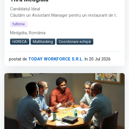
Candidatul Ideal
Căutăm un Assistant Manager pentru un restaurant de tip
Drive Thru din Medgidia.︇︃︅︎︃︊︉︎​️︀︆︋​︁︁️︀​︋️︎︌​️︊︊︆︅︃︋︋︊︃︌︍
fulltime
Medgidia, România
Rolul este potrivit pentru persoane cu experiență în
coordonarea echipelor, care își doresc responsabilități
HORECA
Multitasking
Coordonare echipă
atât operaționale, cât și administrative.
postat de
TODAY WORKFORCE S.R.L.
în 20 Jul 2026
Cerințe
Afișează tot