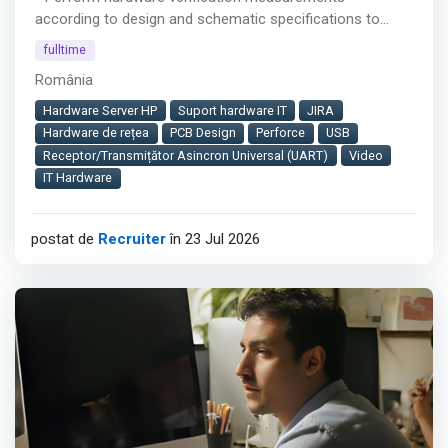
according to design and schematic specifications to
ensure functionality of infotainment systems
fulltime
- Conduct high-frequency measurements (up to 12 GHz
România
and potentially up to 25 GHz) on interfaces such as USB,
CAN, PCI, video, Ethernet, PCI Express, DDR3/DDR4
Hardware Server HP
Suport hardware IT
JIRA
memory using oscilloscopes
Hardware de rețea
PCB Design
Perforce
USB
- Develop, test, and verify analog and digital functional
Receptor/Transmițător Asincron Universal (UART)
Video
blocks, including power supplies, audio blocks, and
IT Hardware
MCU/SoC units within complex hardware architectures
Afișează tot
postat de
Recruiter
în 23 Jul 2026