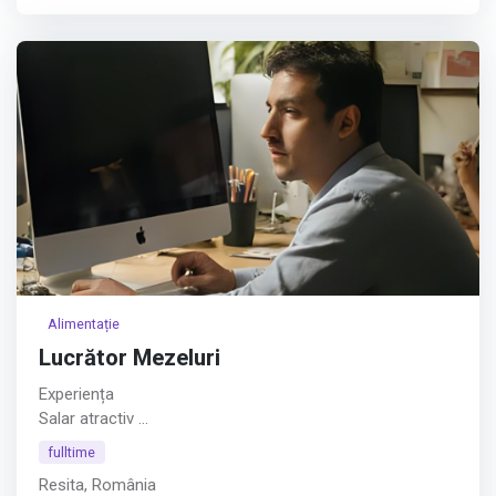
companiei.
Cerințe:
Afișează tot
Alimentație
Lucrător Mezeluri
Experiența
Salar atractiv
Afișează tot
fulltime
Resita, România