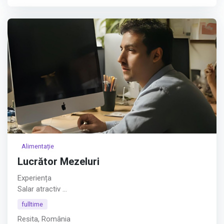
companiei.
Cerințe:
Afișează tot
Alimentație
Lucrător Mezeluri
Experiența
Salar atractiv
Afișează tot
fulltime
Resita, România