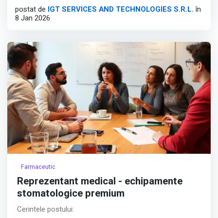
postat de
IGT SERVICES AND TECHNOLOGIES S.R.L.
în
Travel and High-Growth Tech sectors.
8 Jan 2026
Position Overview:
Afișează tot
Farmaceutic
Reprezentant medical - echipamente
stomatologice premium
Cerintele postului: