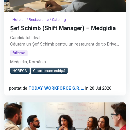
Hoteluri / Restaurante / Catering
Șef Schimb (Shift Manager) – Medgidia
Candidatul Ideal
Căutăm un Șef Schimb pentru un restaurant de tip Drive
Thru din Medgidia.︇︃︅︎︃︊︉︎​️︀︆︋​︁︁️︀​︋️︎︌​️︊︊︆︅︃︋︋︊︃︌︍
fulltime
Medgidia, România
Dacă ai experiență în coordonarea unei echipe și îți place
să lucrezi într-un mediu dinamic, te invităm să aplici.
HORECA
Coordonare echipă
Cerințe
postat de
TODAY WORKFORCE S.R.L.
în 20 Jul 2026
Experiență de minimum 2 luni în Fast Food / QSR sau
minimum 6 luni în retail alimentar;
Afișează tot