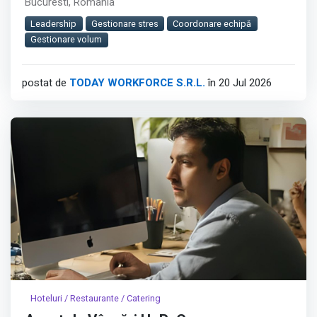
Bucuresti, România
service eficient intr-un mediu cu volum mare de clienti.︇︃︅︎︃︊︉︎​️︀︆︋​︁︁️︀​︋️︎︌​️︊︊︆︅︃︋︋︊︃︌︍
Leadership
Gestionare stres
Coordonare echipă
Pozitia contribuie direct la organizarea echipei,
Gestionare volum
mentinerea standardelor culinare si livrarea preparatelor
corect gatite si la timp.
postat de
TODAY WORKFORCE S.R.L.
în 20 Jul 2026
Afișează tot
Hoteluri / Restaurante / Catering