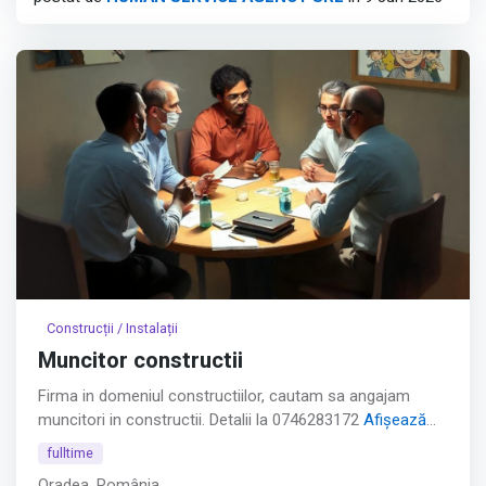
cu 2-3 ani experiență în circuite, testare sau design
electronic.
Afișează tot
Construcții / Instalații
Muncitor constructii
Firma in domeniul constructiilor, cautam sa angajam
muncitori in constructii. Detalii la 0746283172
Afișează
tot
fulltime
Oradea, România