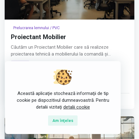
Prelucrarea lemnului / PVC
Proiectant Mobilier
Căutăm un Proiectant Mobilier care să realizeze
proiectarea tehnică a mobilierului la comandă și
pregătirea proiectelor pentru producție.
fulltime
Experiența anterioară în proiectarea de mobilier nu este
Craiova, România
obligatorie. Trainingul pentru utilizarea programului
Corpus și pentru procesele noastre de proiectare și
CAD
Învățare
Proiectare
producție va fi asigurat intern.
Această aplicaţie stochează informaţii de tip
Responsabilități:
cookie pe dispozitivul dumneavoastră. Pentru
postat de
DELEX MOBIPROD SRL
în 23 Jul 2026
detalii vizitaţi
detalii cookie
- Proiectarea tehnică a mobilierului la comandă în Corpus
Am înţeles
Afișează tot