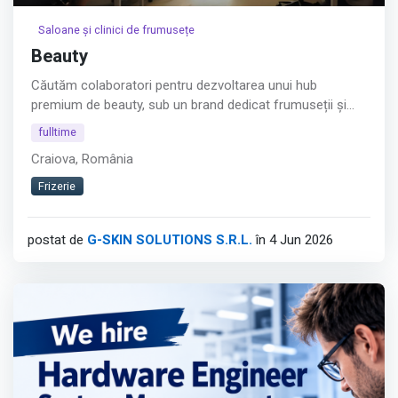
Saloane și clinici de frumusețe
Beauty
Căutăm colaboratori pentru dezvoltarea unui hub
premium de beauty, sub un brand dedicat frumuseții și
esteticii!
fulltime
Punem la dispoziție posturi de lucru într-un spațiu
Craiova, România
modern, elegant și profesionist, destinat specialiștilor
care își doresc să crească și să se dezvolte alături de un
Frizerie
concept premium.
Afișează tot
postat de
G-SKIN SOLUTIONS S.R.L.
în 4 Jun 2026