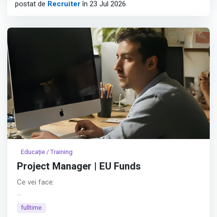
postat de
Recruiter
în 23 Jul 2026
Educație / Training
Project Manager | EU Funds
Ce vei face:
👥 Vei conduce echipa de proiect – vei coordona
fulltime
oamenii, vei delega sarcini clar și vei asigura alinierea