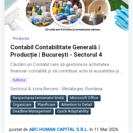
Producție
Contabil Contabilitate Generală |
Producție | București - Sectorul 4
Căutăm un Contabil care să gestioneze activitatea
financiar-contabilă și să contribuie activ la acuratețea și
buna funcționare a proceselor interne.
fulltime
Sectorul 4, zona Berceni - Metalurgiei, România
Rolul jobului:
Respectarea termenelor limită
Microsoft Office
Vei asigura evidența contabilă corectă și completă a
Organizare
Planificare
Attention to Detail
companiei, contribuind la acuratețea raportărilor
Deadline Management
Quick Adaptability
financiare și la buna relație cu autoritățile fiscale.
Este un rol cheie în departamentul Financiar-Contabil, cu
postat de
ABC HUMAN CAPITAL S.R.L.
în 11 Mar 2026
impact direct asupra stabilității și conformității