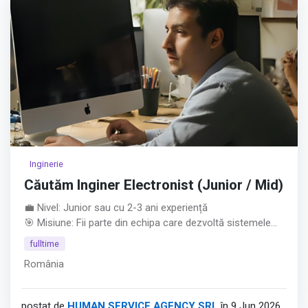
Inginerie
Căutăm Inginer Electronist (Junior / Mid)
💼 Nivel: Junior sau cu 2-3 ani experiență
🎯 Misiune: Fii parte din echipa care dezvoltă sistemele
electronice ale unora dintre cele mai precise aparaturi de
fulltime
măsură la nivel global.
România
Ce așteptăm de la tine: • Studii superioare în Electronică,
Telecomunicații, Automatizări sau domenii conexe.
• Poziție deschisă pentru juniori entuziaști sau specialiști
postat de
HUMAN SERVICE AGENCY SRL
în 9 Jun 2026