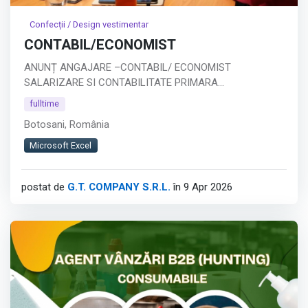
Confecții / Design vestimentar
CONTABIL/ECONOMIST
ANUNȚ ANGAJARE –CONTABIL/ ECONOMIST
SALARIZARE SI CONTABILITATE PRIMARA
Companie: SC GT COMPANY SRL BOTOSANI
fulltime
Tip job: Full-time
Botosani, România
Descrierea postului:
Căutăm un economist specializat în salarizare,
Microsoft Excel
responsabil de gestionarea completă a proceselor de
calcul salarial.
postat de
G.T. COMPANY S.R.L.
în 9 Apr 2026
Responsabilități principale:
Calculul salariilor, concediilor și indemnizațiilor
Întocmirea statelor de plată și a declarației D112
Calcularea și evidența tichetelor de masă
Afișează tot