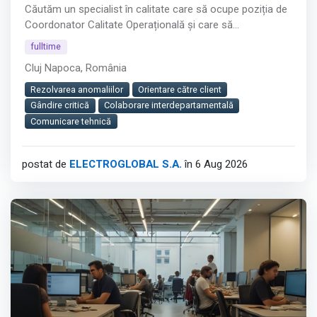
Căutăm un specialist în calitate care să ocupe poziția de
Coordonator Calitate Operațională și care să
construiască, real, un sistem de calitate în producția de
fulltime
tablouri electrice – prezent în fabrică, alături de echipele
Cluj Napoca, România
tehnice.
Rezolvarea anomaliilor
Orientare către client
Afișează tot
Gândire critică
Colaborare interdepartamentală
Comunicare tehnică
postat de
ELECTROGLOBAL S.A.
în 6 Aug 2026