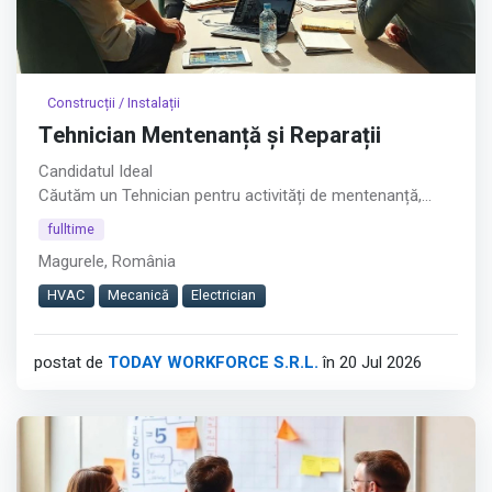
Construcții / Instalații
Tehnician Mentenanță și Reparații
Candidatul Ideal
Căutăm un Tehnician pentru activități de mentenanță,
reparații și montaj, într-un mediu de lucru dinamic, cu
fulltime
activitate atât în depozit, cât și la sediile clienților.︇︃︅︎︃︊︉︎​️︀︆︋​︁︁️︀​︋️︎︌​️︊︊︆︅︃︋︋︊︃︌︍
Magurele, România
Dacă ai experiență practică în domenii tehnice și îți place
HVAC
Mecanică
Electrician
să lucrezi pe teren, te invităm să aplici.
Cerințe
postat de
TODAY WORKFORCE S.R.L.
în 20 Jul 2026
Afișează tot