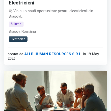
Electricieni
🚀 Vin cu o nouă oportunitate pentru electricienii din
Brașov!
fulltime
Pentru unul dintre clienții mei, sunt în căutarea unui
Brasov, România
Electrician Tablotier - un rol esențial în zona de producție
echipamente electrice.
Electrician
📌 Programul de lucru: schimbul 1 (6:30 – 14:45 ).
postat de
ALI B HUMAN RESOURCES S.R.L.
în 19 May
2026
🎯 Ce vei face:
• Asamblarea și echiparea tablourilor electrice conform
documentației tehnice;
• Cablarea și montarea aparatajului;
Afișează tot