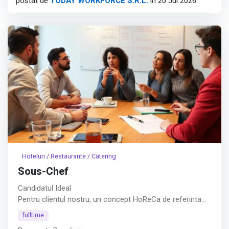
postat de
TODAY WORKFORCE S.R.L.
în 20 Jul 2026
Hoteluri / Restaurante / Catering
Sous-Chef
Candidatul Ideal
Pentru clientul nostru, un concept HoReCa de referinta
din Bucuresti – (Piata Presei), recrutam Sous-Chef cu rol
fulltime
operational in coordonarea bucatariei si asigurarea unui