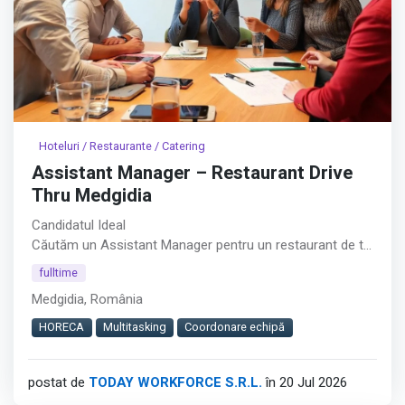
Hoteluri / Restaurante / Catering
Assistant Manager – Restaurant Drive
Thru Medgidia
Candidatul Ideal
Căutăm un Assistant Manager pentru un restaurant de tip
Drive Thru din Medgidia.︇︃︅︎︃︊︉︎​️︀︆︋​︁︁️︀​︋️︎︌​️︊︊︆︅︃︋︋︊︃︌︍
fulltime
Medgidia, România
Rolul este potrivit pentru persoane cu experiență în
coordonarea echipelor, care își doresc responsabilități
HORECA
Multitasking
Coordonare echipă
atât operaționale, cât și administrative.
postat de
TODAY WORKFORCE S.R.L.
în 20 Jul 2026
Cerințe
Afișează tot