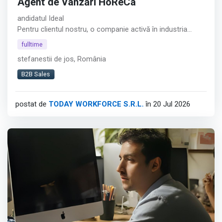
Agent de Vânzări HoReCa
andidatul Ideal
Pentru clientul nostru, o companie activă în industria
alimentară, recrutăm un Agent de Vânzări HoReCa
fulltime
orientat către dezvoltarea relațiilor comerciale și
stefanestii de jos, România
creșterea vânzărilor în zona restaurantelor, cafenelelor și
altor locații HoReCa din București.︇︃︅︎︃︊︉︎​️︀︆︋​︁︁️︀​︋️︎︌​️︊︊︆︅︃︋︋︊︃︌︍
B2B Sales
Afișează tot
postat de
TODAY WORKFORCE S.R.L.
în 20 Jul 2026