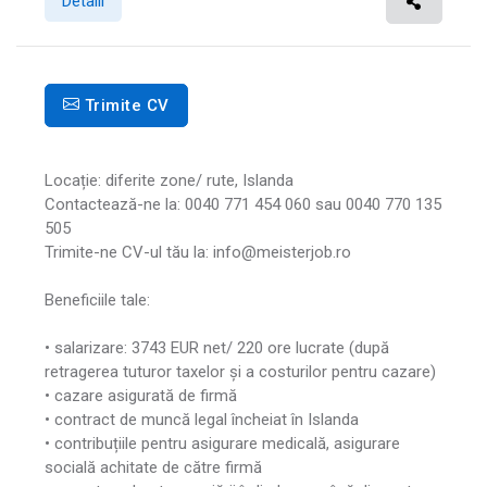
Detalii
Trimite CV
Locație: diferite zone/ rute, Islanda
Contactează-ne la: 0040 771 454 060 sau 0040 770 135
505
Trimite-ne CV-ul tău la: info@meisterjob.ro
Beneficiile tale:
• salarizare: 3743 EUR net/ 220 ore lucrate (după
retragerea tuturor taxelor și a costurilor pentru cazare)
• cazare asigurată de firmă
• contract de muncă legal încheiat în Islanda
• contribuțiile pentru asigurare medicală, asigurare
socială achitate de către firmă