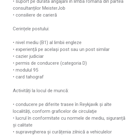
• suport pe durata angajării în limba română din partea
consultanților MeisterJob
• consiliere de carieră
Cerințele postului:
• nivel mediu (B1) al limbii engleze
• experiență pe același post sau un post similar
• cazier judiciar
• permis de conducere (categoria D)
• modulul 95
• card tahograf
Activități la locul de muncă:
• conducere pe diferite trasee în Reykjavík și alte
localități, conform graficelor de circulaţie
• lucrul în conformitate cu normele de mediu, siguranță
și calitate
• supravegherea și curățenia zilnică a vehiculelor