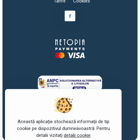
Tarife
Cookies
Această aplicaţie stochează informaţii de tip
©2017-2026
awork
. Toate drepturile rezervate.
cookie pe dispozitivul dumneavoastră. Pentru
detalii vizitaţi
detalii cookie