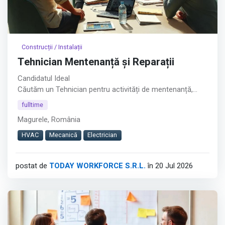
Construcții / Instalații
Tehnician Mentenanță și Reparații
Candidatul Ideal
Căutăm un Tehnician pentru activități de mentenanță,
reparații și montaj, într-un mediu de lucru dinamic, cu
fulltime
activitate atât în depozit, cât și la sediile clienților.︇︃︅︎︃︊︉︎​️︀︆︋​︁︁️︀​︋️︎︌​️︊︊︆︅︃︋︋︊︃︌︍
Magurele, România
Dacă ai experiență practică în domenii tehnice și îți place
HVAC
Mecanică
Electrician
să lucrezi pe teren, te invităm să aplici.
Cerințe
postat de
TODAY WORKFORCE S.R.L.
în 20 Jul 2026
Afișează tot