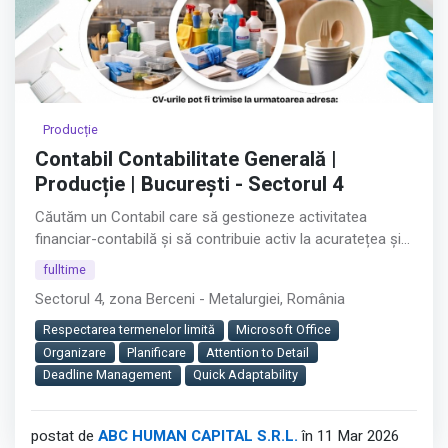
Producție
Contabil Contabilitate Generală |
Producție | București - Sectorul 4
Căutăm un Contabil care să gestioneze activitatea
financiar-contabilă și să contribuie activ la acuratețea și
buna funcționare a proceselor interne.
fulltime
Sectorul 4, zona Berceni - Metalurgiei, România
Rolul jobului:
Respectarea termenelor limită
Microsoft Office
Vei asigura evidența contabilă corectă și completă a
Organizare
Planificare
Attention to Detail
companiei, contribuind la acuratețea raportărilor
Deadline Management
Quick Adaptability
financiare și la buna relație cu autoritățile fiscale.
Este un rol cheie în departamentul Financiar-Contabil, cu
postat de
ABC HUMAN CAPITAL S.R.L.
în 11 Mar 2026
impact direct asupra stabilității și conformității