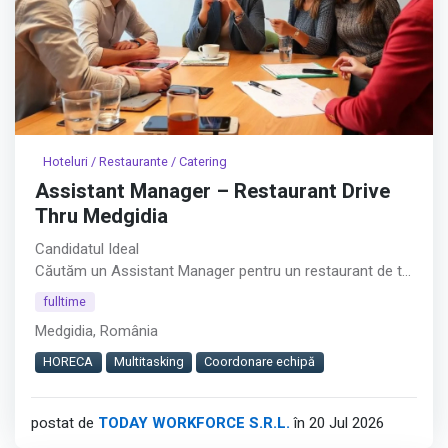
Hoteluri / Restaurante / Catering
Assistant Manager – Restaurant Drive
Thru Medgidia
Candidatul Ideal
Căutăm un Assistant Manager pentru un restaurant de tip
Drive Thru din Medgidia.︇︃︅︎︃︊︉︎​️︀︆︋​︁︁️︀​︋️︎︌​️︊︊︆︅︃︋︋︊︃︌︍
fulltime
Medgidia, România
Rolul este potrivit pentru persoane cu experiență în
coordonarea echipelor, care își doresc responsabilități
HORECA
Multitasking
Coordonare echipă
atât operaționale, cât și administrative.
postat de
TODAY WORKFORCE S.R.L.
în 20 Jul 2026
Cerințe
Afișează tot