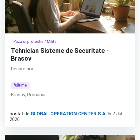
Pază și protecție / Militar
Tehnician Sisteme de Securitate -
Brasov
Despre noi
Hyperfy® aduce inovația în securitatea fizică. În ADN-ul
fulltime
Hyperfy® se regăsesc platformele software dezvoltate
Brasov, România
în întregime intern, cu obiectivul de a depăși limitările date
de soluțiile clasice bazate pe pază umană. Astfel,
compania consolidează securitatea fizică prin tehnologie.
postat de
GLOBAL OPERATION CENTER S.A.
în 7 Jul
2026
Afișează tot