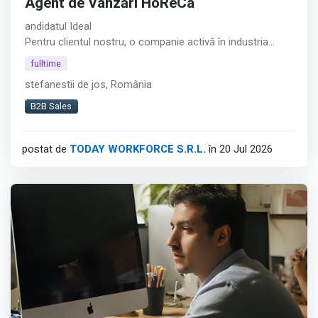
Agent de Vânzări HoReCa
andidatul Ideal
Pentru clientul nostru, o companie activă în industria
alimentară, recrutăm un Agent de Vânzări HoReCa
fulltime
orientat către dezvoltarea relațiilor comerciale și
stefanestii de jos, România
creșterea vânzărilor în zona restaurantelor, cafenelelor și
altor locații HoReCa din București.︇︃︅︎︃︊︉︎​️︀︆︋​︁︁️︀​︋️︎︌​️︊︊︆︅︃︋︋︊︃︌︍
B2B Sales
Afișează tot
postat de
TODAY WORKFORCE S.R.L.
în 20 Jul 2026