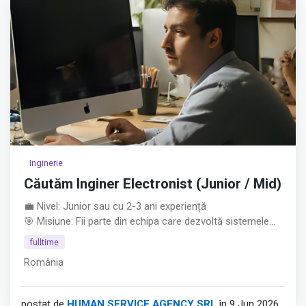
Inginerie
Căutăm Inginer Electronist (Junior / Mid)
💼 Nivel: Junior sau cu 2-3 ani experiență
🎯 Misiune: Fii parte din echipa care dezvoltă sistemele
electronice ale unora dintre cele mai precise aparaturi de
fulltime
măsură la nivel global.
România
Ce așteptăm de la tine: • Studii superioare în Electronică,
Telecomunicații, Automatizări sau domenii conexe.
• Poziție deschisă pentru juniori entuziaști sau specialiști
postat de
HUMAN SERVICE AGENCY SRL
în 9 Jun 2026