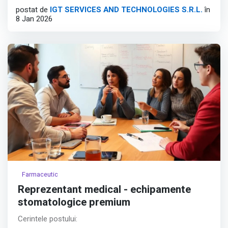
postat de
IGT SERVICES AND TECHNOLOGIES S.R.L.
în
Travel and High-Growth Tech sectors.
8 Jan 2026
Position Overview:
Afișează tot
Farmaceutic
Reprezentant medical - echipamente
stomatologice premium
Cerintele postului: