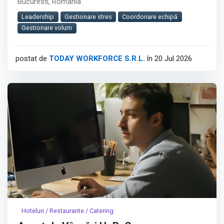
Bucuresti, România
service eficient intr-un mediu cu volum mare de clienti.︇︃︅︎︃︊︉︎​️︀︆︋​︁︁️︀​︋️︎︌​️︊︊︆︅︃︋︋︊︃︌︍
Leadership
Gestionare stres
Coordonare echipă
Pozitia contribuie direct la organizarea echipei,
Gestionare volum
mentinerea standardelor culinare si livrarea preparatelor
corect gatite si la timp.
postat de
TODAY WORKFORCE S.R.L.
în 20 Jul 2026
Afișează tot
Hoteluri / Restaurante / Catering