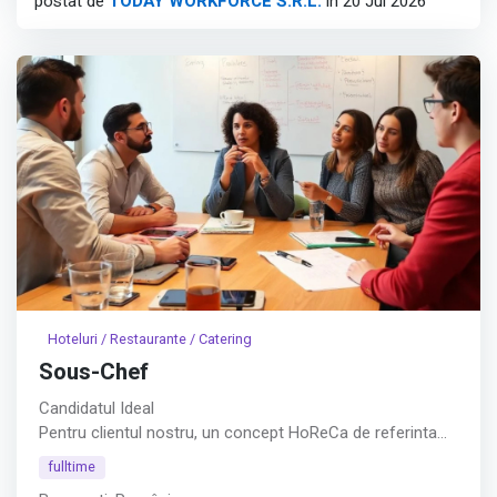
postat de
TODAY WORKFORCE S.R.L.
în 20 Jul 2026
Hoteluri / Restaurante / Catering
Sous-Chef
Candidatul Ideal
Pentru clientul nostru, un concept HoReCa de referinta
din Bucuresti – (Piata Presei), recrutam Sous-Chef cu rol
fulltime
operational in coordonarea bucatariei si asigurarea unui