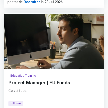
postat de
Recruiter
în 23 Jul 2026
Educație / Training
Project Manager | EU Funds
Ce vei face:
👥 Vei conduce echipa de proiect – vei coordona
fulltime
oamenii, vei delega sarcini clar și vei asigura alinierea