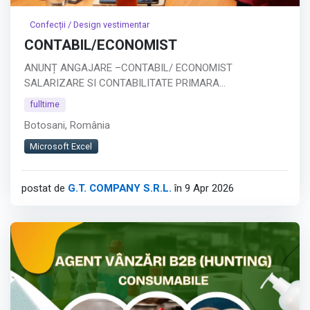
Confecții / Design vestimentar
CONTABIL/ECONOMIST
ANUNȚ ANGAJARE –CONTABIL/ ECONOMIST
SALARIZARE SI CONTABILITATE PRIMARA
Companie: SC GT COMPANY SRL BOTOSANI
fulltime
Tip job: Full-time
Botosani, România
Descrierea postului:
Căutăm un economist specializat în salarizare,
Microsoft Excel
responsabil de gestionarea completă a proceselor de
calcul salarial.
postat de
G.T. COMPANY S.R.L.
în 9 Apr 2026
Responsabilități principale:
Calculul salariilor, concediilor și indemnizațiilor
Întocmirea statelor de plată și a declarației D112
Calcularea și evidența tichetelor de masă
Afișează tot