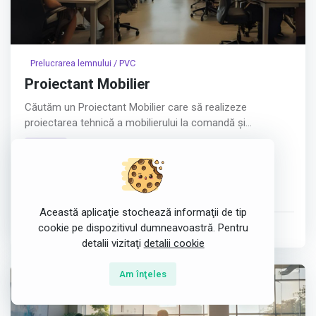
Prelucrarea lemnului / PVC
Proiectant Mobilier
Căutăm un Proiectant Mobilier care să realizeze
proiectarea tehnică a mobilierului la comandă și
pregătirea proiectelor pentru producție.
fulltime
Experiența anterioară în proiectarea de mobilier nu este
Craiova, România
obligatorie. Trainingul pentru utilizarea programului
Corpus și pentru procesele noastre de proiectare și
CAD
Învățare
Proiectare
producție va fi asigurat intern.
Această aplicaţie stochează informaţii de tip
Responsabilități:
cookie pe dispozitivul dumneavoastră. Pentru
postat de
DELEX MOBIPROD SRL
în 23 Jul 2026
detalii vizitaţi
detalii cookie
- Proiectarea tehnică a mobilierului la comandă în Corpus
Am înţeles
Afișează tot