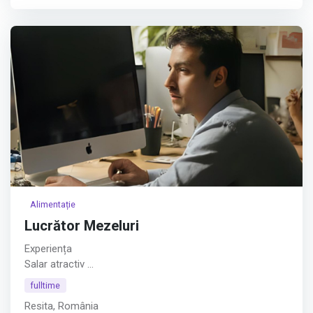
companiei.
Cerințe:
Afișează tot
Alimentație
Lucrător Mezeluri
Experiența
Salar atractiv
Afișează tot
fulltime
Resita, România