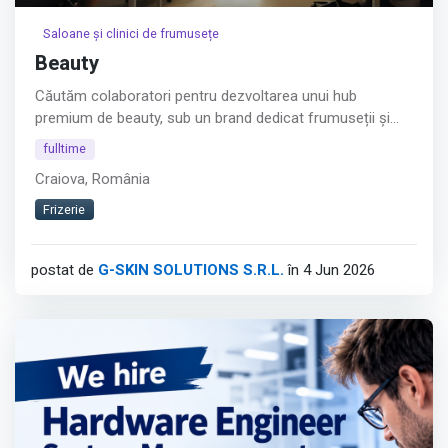
Saloane și clinici de frumusețe
Beauty
Căutăm colaboratori pentru dezvoltarea unui hub
premium de beauty, sub un brand dedicat frumuseții și
esteticii!
fulltime
Punem la dispoziție posturi de lucru într-un spațiu
Craiova, România
modern, elegant și profesionist, destinat specialiștilor
care își doresc să crească și să se dezvolte alături de un
Frizerie
concept premium.
Afișează tot
postat de
G-SKIN SOLUTIONS S.R.L.
în 4 Jun 2026