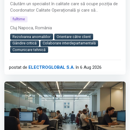
Căutăm un specialist în calitate care să ocupe poziția de
Coordonator Calitate Operațională și care să
construiască, real, un sistem de calitate în producția de
fulltime
tablouri electrice – prezent în fabrică, alături de echipele
Cluj Napoca, România
tehnice.
Rezolvarea anomaliilor
Orientare către client
Afișează tot
Gândire critică
Colaborare interdepartamentală
Comunicare tehnică
postat de
ELECTROGLOBAL S.A.
în 6 Aug 2026