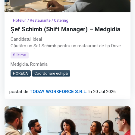
Hoteluri / Restaurante / Catering
Șef Schimb (Shift Manager) – Medgidia
Candidatul Ideal
Căutăm un Șef Schimb pentru un restaurant de tip Drive
Thru din Medgidia.︇︃︅︎︃︊︉︎​️︀︆︋​︁︁️︀​︋️︎︌​️︊︊︆︅︃︋︋︊︃︌︍
fulltime
Medgidia, România
Dacă ai experiență în coordonarea unei echipe și îți place
să lucrezi într-un mediu dinamic, te invităm să aplici.
HORECA
Coordonare echipă
Cerințe
postat de
TODAY WORKFORCE S.R.L.
în 20 Jul 2026
Experiență de minimum 2 luni în Fast Food / QSR sau
minimum 6 luni în retail alimentar;
Afișează tot