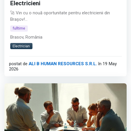
Electricieni
🚀 Vin cu o nouă oportunitate pentru electricienii din
Brașov!
fulltime
Pentru unul dintre clienții mei, sunt în căutarea unui
Brasov, România
Electrician Tablotier - un rol esențial în zona de producție
echipamente electrice.
Electrician
📌 Programul de lucru: schimbul 1 (6:30 – 14:45 ).
postat de
ALI B HUMAN RESOURCES S.R.L.
în 19 May
2026
🎯 Ce vei face:
• Asamblarea și echiparea tablourilor electrice conform
documentației tehnice;
• Cablarea și montarea aparatajului;
Afișează tot