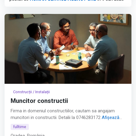
cu 2-3 ani experiență în circuite, testare sau design
electronic.
Afișează tot
Construcții / Instalații
Muncitor constructii
Firma in domeniul constructiilor, cautam sa angajam
muncitori in constructii. Detalii la 0746283172
Afișează
tot
fulltime
Oradea, România