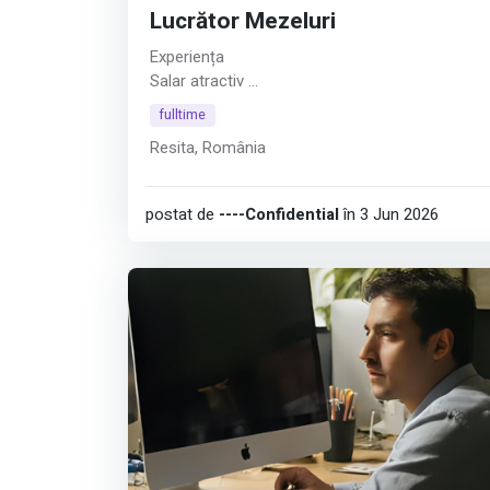
Lucrător Mezeluri
Experiența
Salar atractiv
Afișează tot
fulltime
Resita, România
postat de
----Confidential
în 3 Jun 2026