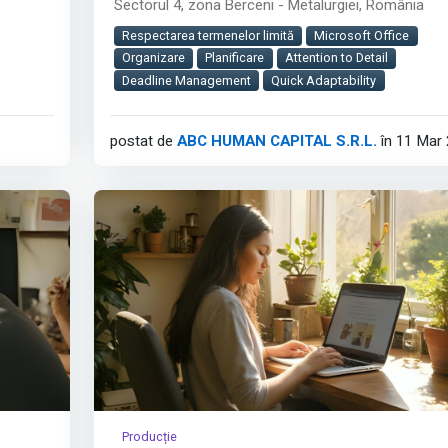
Sectorul 4, zona Berceni - Metalurgiei, România
Rolul jobului:
lor de
Respectarea termenelor limită
Microsoft Office
Vei asigura evidența contabilă corectă și completă
Organizare
Planificare
Attention to Detail
companiei, contribuind la acuratețea raportărilor
Deadline Management
Quick Adaptability
financiare și la buna relație cu autoritățile fiscale.
2
Este un rol cheie în departamentul Financiar-Contab
postat de
ABC HUMAN CAPITAL S.R.L.
în 11 Mar
cu impact direct asupra stabilității și conformității
companiei.
Cerințe:
Afișează tot
Producție