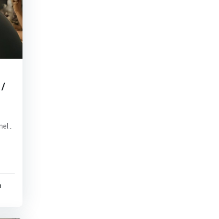
 /
mele
uri
enii
n
 sau