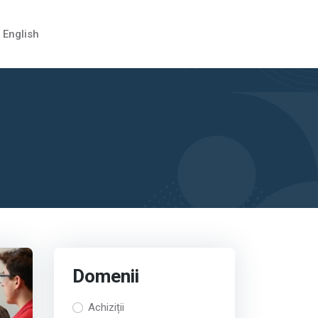
English
Domenii
Achiziții