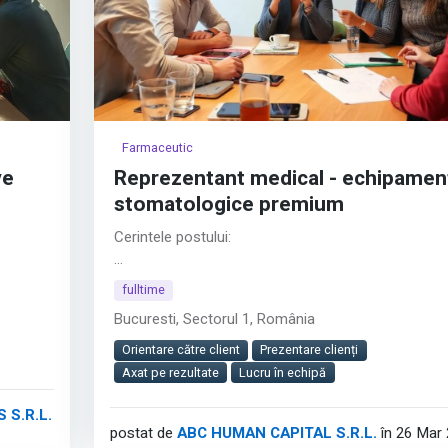
Farmaceutic
ve
Reprezentant medical - echipamen
stomatologice premium
Cerintele postului:
onizing
Studii superioare finalizate;
fulltime
wer of
Permis de conducere categoria B;
Bucuresti, Sectorul 1, România
st
Abilități excelente de vânzare, negociere și
nes
comunicare;
Orientare către client
Prezentare clienți
Abilități de prezentare și lucru în echipă, orientare 
Axat pe rezultate
Lucru în echipă
y
client și rezultate;
th Tech
Inițiativă și disponibilitate pentru activitate de teren;
 S.R.L.
postat de
ABC HUMAN CAPITAL S.R.L.
în 26 Mar
Cunoștințe IT: operare PC (MS Office);