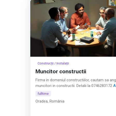
Construcții / Instalații
Muncitor constructii
Firma in domeniul constructiilor, cautam sa an
muncitori in constructii. Detalii la 0746283172
A
tot
fulltime
Oradea, România