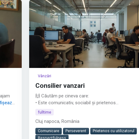
Afișează tot
Vânzări
Consilier vanzari
gajam
🙌 Căutăm pe cineva care:
fișează
• Este comunicativ, sociabil și prietenos
• Are o atitudine pozitivă
fulltime
• Este serios, respectuos și implicat
Cluj napoca, România
• Îi place să lucreze cu oamenii
• Vrea să ofere clienților o experiență premium
Comunicare
Perseverent
Prietenos cu utilizatorul
• Experiența în vânzări nu este obligatorie, dar
Respectfulness