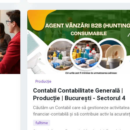
Experiența în domeniul medical reprezintă un avanta
Cunoașterea limbii engleze la nivel mediu–avansat.
Responsabilitățile jobului:
Afișează tot
Producție
Contabil Contabilitate Generală |
Producție | București - Sectorul 4
Căutăm un Contabil care să gestioneze activitatea
financiar-contabilă și să contribuie activ la acurate
și buna funcționare a proceselor interne.
fulltime