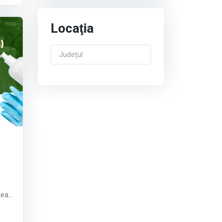
j;
Locaţia
țea