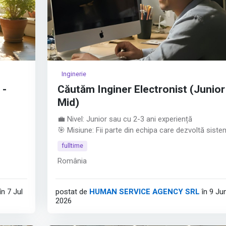
Inginerie
 -
Căutăm Inginer Electronist (Junior
Mid)
💼 Nivel: Junior sau cu 2-3 ani experiență
🎯 Misiune: Fii parte din echipa care dezvoltă siste
În ADN-
electronice ale unora dintre cele mai precise aparat
fulltime
de măsură la nivel global.
România
a depăși
Ce așteptăm de la tine: • Studii superioare în
ă
Electronică, Telecomunicații, Automatizări sau dom
atea
conexe.
în 7 Jul
postat de
HUMAN SERVICE AGENCY SRL
în 9 Ju
• Poziție deschisă pentru juniori entuziaști sau
2026
specialiști cu 2-3 ani experiență în circuite, testare
design electronic.