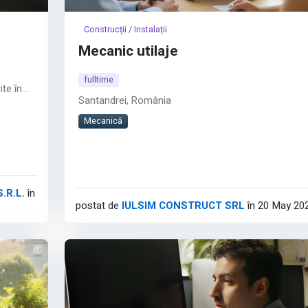
Construcții / Instalații
Mecanic utilaje
fulltime
ite în
Santandrei, România
repress)
Mecanică
ții
menele
.R.L.
în
postat de
IULSIM CONSTRUCT SRL
în 20 May 20
i tale