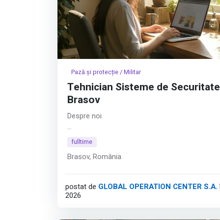
Pază și protecție / Militar
Tehnician Sisteme de Securitate
Brasov
Despre noi
Hyperfy® aduce inovația în securitatea fizică. 
fulltime
ul Hyperfy® se regăsesc platformele software
Brasov, România
dezvoltate în întregime intern, cu obiectivul de 
limitările date de soluțiile clasice bazate pe paz
umană. Astfel, compania consolidează securit
postat de
GLOBAL OPERATION CENTER S.A.
fizică prin tehnologie.
2026
Afișează tot