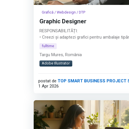
Grafică / Webdesign / DTP
Graphic Designer
RESPONSABILITĂȚI:
• Creezi și adaptezi grafici pentru ambalaje tipăr
flexografie
fulltime
• Pregătești fișiere corecte pentru producție (p
Targu Mures, România
• Colaborezi cu echipele de producție și cu clien
• Gestionezi mai multe proiecte și respecți ter
Adobe Illustrator
limită
postat de
TOP SMART BUSINESS PROJECT S
DETALII:
1 Apr 2026
• Echipamente și tehnologii avansate
• Salariu corect și competitiv, adaptat experiențe
• Mediu de lucru stabil, organizat și profesionist
Afișează tot