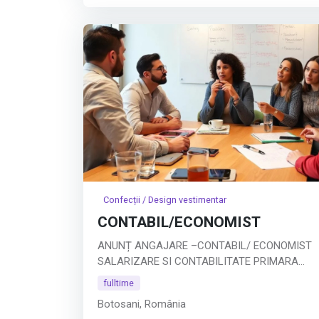
Position Overview:
Afișează tot
Confecții / Design vestimentar
CONTABIL/ECONOMIST
ANUNȚ ANGAJARE –CONTABIL/ ECONOMIST
SALARIZARE SI CONTABILITATE PRIMARA
Companie: SC GT COMPANY SRL BOTOSANI
fulltime
Tip job: Full-time
Botosani, România
Descrierea postului: