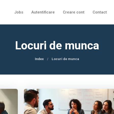
Jobs
Autentificare
Creare cont
Contact
Locuri de munca
Index
Locuri de munca