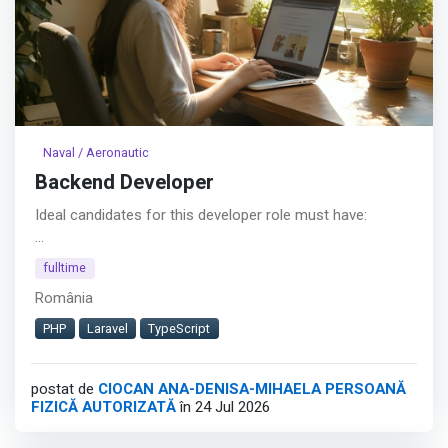
Naval / Aeronautic
Backend Developer
Ideal candidates for this developer role must have:
• Background in writing good and reliable applications
fulltime
România
• An appetite for technology and for delivering quality
software products
PHP
Laravel
TypeScript
• Curious about the business and the uses of
postat de
CIOCAN ANA-DENISA-MIHAELA PERSOANĂ
development work
FIZICĂ AUTORIZATĂ
în 24 Jul 2026
• A passion for building strong & qualitative software