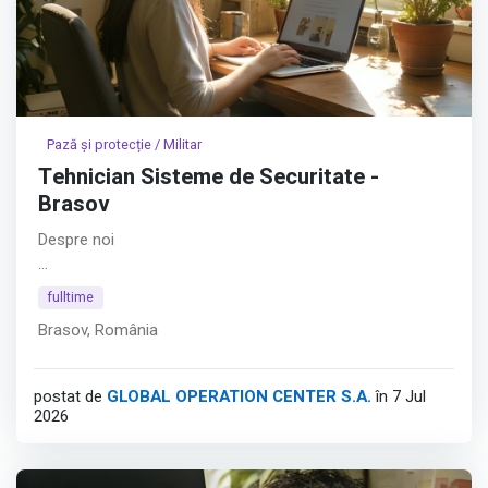
Pază și protecție / Militar
Tehnician Sisteme de Securitate -
Brasov
Despre noi
Hyperfy® aduce inovația în securitatea fizică. În ADN-ul
fulltime
Hyperfy® se regăsesc platformele software dezvoltate
Brasov, România
în întregime intern, cu obiectivul de a depăși limitările date
de soluțiile clasice bazate pe pază umană. Astfel,
compania consolidează securitatea fizică prin tehnologie.
postat de
GLOBAL OPERATION CENTER S.A.
în 7 Jul
2026
Afișează tot