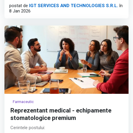
postat de
IGT SERVICES AND TECHNOLOGIES S.R.L.
în
Travel and High-Growth Tech sectors.
8 Jan 2026
Position Overview:
Afișează tot
Farmaceutic
Reprezentant medical - echipamente
stomatologice premium
Cerintele postului: