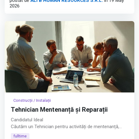
postat de
ALI B HUMAN RESOURCES S.R.L.
în 19 May
2026
🎯 Ce vei face:
• Asamblarea și echiparea tablourilor electrice conform
documentației tehnice;
• Cablarea și montarea aparatajului;
Afișează tot
Construcții / Instalații
Tehnician Mentenanță și Reparații
Candidatul Ideal
Căutăm un Tehnician pentru activități de mentenanță,
reparații și montaj, într-un mediu de lucru dinamic, cu
fulltime