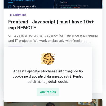
IT Software
Frontend | Javascript | must have 10y+
exp REMOTE
omteca is a recruitment agency for freelance engineering
and IT projects. We work exclusively with freelance
consultants and B2B contracts. We are based in
fulltime
Romania, have global clients and a global talent pool. We
România
manage the whole cycle of recruitment, hiring, contracts
and payments.
Developer
CSS
HTML5
JavaScript Frameworks
JavaScript Libraries
React.js
TypeScript
Această aplicaţie stochează informaţii de tip
This is a global project in the area of defense AI
Frontend Frameworks
cookie pe dispozitivul dumneavoastră. Pentru
technologies.
detalii vizitaţi
detalii cookie
postat de
Tech People Solutions
în 1 Aug 2026
JD Romteca: Responsibilities
Am înţeles
We are looking for several senior frontend Engineers with
more than 10 years experience.