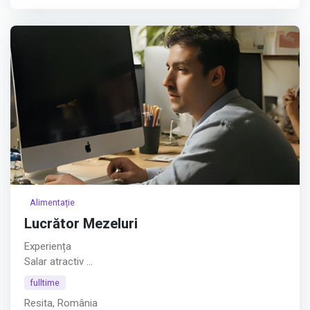
companiei.
Cerințe:
Afișează tot
Alimentație
Lucrător Mezeluri
Experiența
Salar atractiv
Afișează tot
fulltime
Resita, România