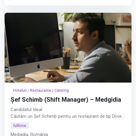
Hoteluri / Restaurante / Catering
Șef Schimb (Shift Manager) – Medgidia
Candidatul Ideal
Căutăm un Șef Schimb pentru un restaurant de tip Drive
Thru din Medgidia.︇︃︅︎︃︊︉︎​️︀︆︋​︁︁️︀​︋️︎︌​️︊︊︆︅︃︋︋︊︃︌︍
fulltime
Medgidia, România