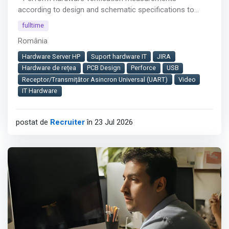
according to design and schematic specifications to
ensure functionality of infotainment systems
fulltime
- Conduct high-frequency measurements (up to 12 GHz
România
and potentially up to 25 GHz) on interfaces such as USB,
CAN, PCI, video, Ethernet, PCI Express, DDR3/DDR4
Hardware Server HP
Suport hardware IT
JIRA
memory using oscilloscopes
Hardware de rețea
PCB Design
Perforce
USB
- Develop, test, and verify analog and digital functional
Receptor/Transmițător Asincron Universal (UART)
Video
blocks, including power supplies, audio blocks, and
IT Hardware
MCU/SoC units within complex hardware architectures
Afișează tot
postat de
Recruiter
în 23 Jul 2026