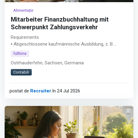
Alimentație
Mitarbeiter Finanzbuchhaltung mit
Schwerpunkt Zahlungsverkehr
Requirements
▪ Abgeschlossene kaufmännische Ausbildung, z. B.
Industriekaufmann/-frau, Bankkaufmann/-frau,
fulltime
Steuerfachangestellte/r oder vergleichbare Qualifikation
Ostrhauderfehn, Sachsen, Germania
▪ Mindestens 5 Jahre Berufserfahrung im Bereich
Finanzbuchhaltung, Zahlungsverkehr oder
Contabili
Rechnungswesen
▪ Sicherer Umgang mit Buchhaltungssoftware
postat de
Recruiter
în 24 Jul 2026
(idealerweise Addison, alternativ DATEV o. Ä.)
▪ Erfahrung mit Zahlungsverkehrssystemen
(vorzugsweise windata)
Afișează tot