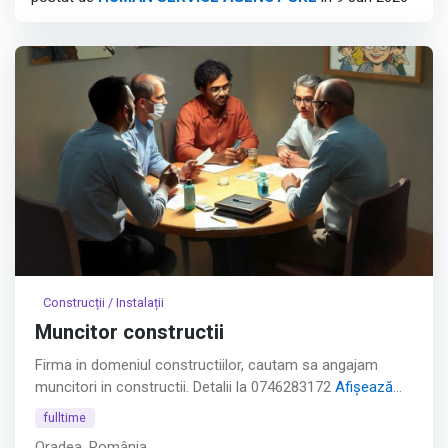
cu 2-3 ani experiență în circuite, testare sau design
electronic.
Afișează tot
Construcții / Instalații
Muncitor constructii
Firma in domeniul constructiilor, cautam sa angajam
muncitori in constructii. Detalii la 0746283172
Afișează
tot
fulltime
Oradea, România