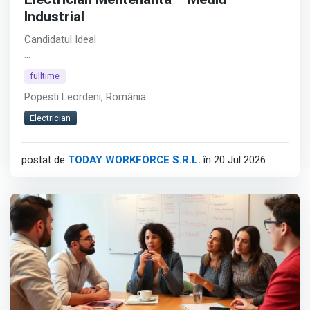
Electrician Mentenanta – Mediu
Industrial
Candidatul Ideal
Pentru clientul nostru, companie din zona industriala si
fulltime
productie, recrutam Electrician Mentenanta pentru
Popesti Leordeni, România
activitati de mentenanta preventiva si interventii electrice
asupra utilajelor si echipamentelor din productie.
Electrician
Afișează tot
postat de
TODAY WORKFORCE S.R.L.
în 20 Jul 2026