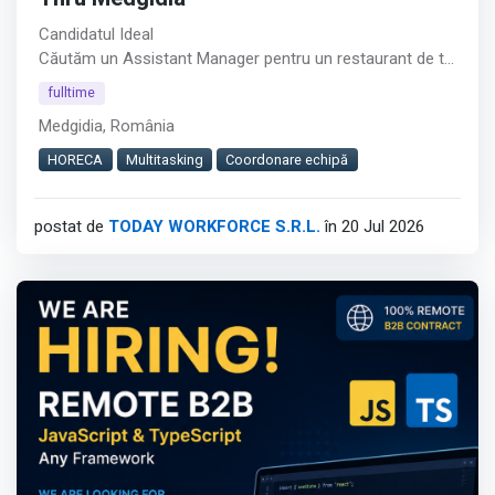
Candidatul Ideal
Căutăm un Assistant Manager pentru un restaurant de tip
Drive Thru din Medgidia.︇︃︅︎︃︊︉︎​️︀︆︋​︁︁️︀​︋️︎︌​️︊︊︆︅︃︋︋︊︃︌︍
fulltime
Medgidia, România
Rolul este potrivit pentru persoane cu experiență în
coordonarea echipelor, care își doresc responsabilități
HORECA
Multitasking
Coordonare echipă
atât operaționale, cât și administrative.
postat de
TODAY WORKFORCE S.R.L.
în 20 Jul 2026
Cerințe
Afișează tot