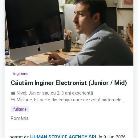
Inginerie
Căutăm Inginer Electronist (Junior / Mid)
💼 Nivel: Junior sau cu 2-3 ani experiență
🎯 Misiune: Fii parte din echipa care dezvoltă sistemele
electronice ale unora dintre cele mai precise aparaturi de
fulltime
măsură la nivel global.
România
Ce așteptăm de la tine: • Studii superioare în Electronică,
Telecomunicații, Automatizări sau domenii conexe.
• Poziție deschisă pentru juniori entuziaști sau specialiști
postat de
HUMAN SERVICE AGENCY SRL
în 9 Jun 2026