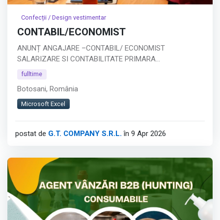
Confecții / Design vestimentar
CONTABIL/ECONOMIST
ANUNȚ ANGAJARE –CONTABIL/ ECONOMIST
SALARIZARE SI CONTABILITATE PRIMARA
Companie: SC GT COMPANY SRL BOTOSANI
fulltime
Tip job: Full-time
Botosani, România
Descrierea postului:
Căutăm un economist specializat în salarizare,
Microsoft Excel
responsabil de gestionarea completă a proceselor de
calcul salarial.
postat de
G.T. COMPANY S.R.L.
în 9 Apr 2026
Responsabilități principale:
Calculul salariilor, concediilor și indemnizațiilor
Întocmirea statelor de plată și a declarației D112
Calcularea și evidența tichetelor de masă
Afișează tot