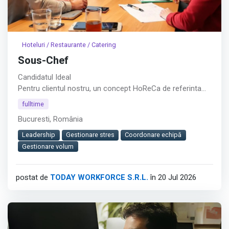
Hoteluri / Restaurante / Catering
Sous-Chef
Candidatul Ideal
Pentru clientul nostru, un concept HoReCa de referinta
din Bucuresti – (Piata Presei), recrutam Sous-Chef cu rol
fulltime
operational in coordonarea bucatariei si asigurarea unui
Bucuresti, România
service eficient intr-un mediu cu volum mare de clienti.︇︃︅︎︃︊︉︎​️︀︆︋​︁︁️︀​︋️︎︌​️︊︊︆︅︃︋︋︊︃︌︍
Leadership
Gestionare stres
Coordonare echipă
Pozitia contribuie direct la organizarea echipei,
Gestionare volum
mentinerea standardelor culinare si livrarea preparatelor
corect gatite si la timp.
postat de
TODAY WORKFORCE S.R.L.
în 20 Jul 2026
Afișează tot