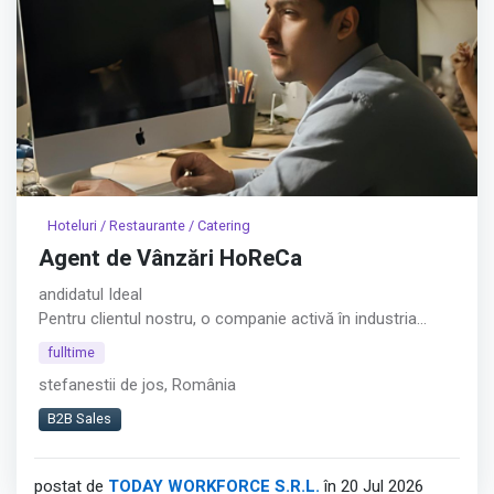
Hoteluri / Restaurante / Catering
Agent de Vânzări HoReCa
andidatul Ideal
Pentru clientul nostru, o companie activă în industria
alimentară, recrutăm un Agent de Vânzări HoReCa
fulltime
orientat către dezvoltarea relațiilor comerciale și
stefanestii de jos, România
creșterea vânzărilor în zona restaurantelor, cafenelelor și
altor locații HoReCa din București.︇︃︅︎︃︊︉︎​️︀︆︋​︁︁️︀​︋️︎︌​️︊︊︆︅︃︋︋︊︃︌︍
B2B Sales
Afișează tot
postat de
TODAY WORKFORCE S.R.L.
în 20 Jul 2026