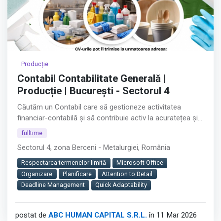
Producție
Contabil Contabilitate Generală |
Producție | București - Sectorul 4
Căutăm un Contabil care să gestioneze activitatea
financiar-contabilă și să contribuie activ la acuratețea și
buna funcționare a proceselor interne.
fulltime
Sectorul 4, zona Berceni - Metalurgiei, România
Rolul jobului:
Respectarea termenelor limită
Microsoft Office
Vei asigura evidența contabilă corectă și completă a
Organizare
Planificare
Attention to Detail
companiei, contribuind la acuratețea raportărilor
Deadline Management
Quick Adaptability
financiare și la buna relație cu autoritățile fiscale.
Este un rol cheie în departamentul Financiar-Contabil, cu
postat de
ABC HUMAN CAPITAL S.R.L.
în 11 Mar 2026
impact direct asupra stabilității și conformității